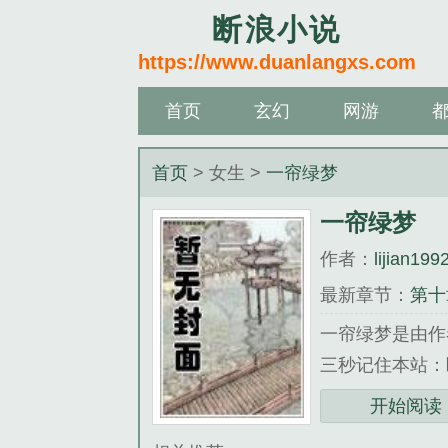
断浪小说
https://www.duanlangxs.com
首页
玄幻
网游
首页
> 女生 >
一帘绿梦
一帘绿梦
作者：
lijian19
最新章节：
第十
一帘绿梦是由作者
三秒记住本站：断浪小
《一帘绿梦》是li
开始阅读