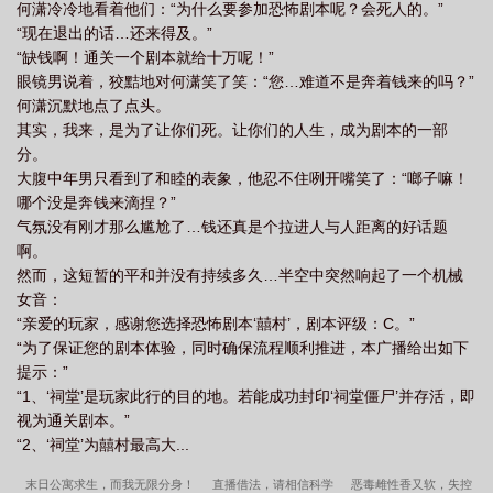
何潇冷冷地看着他们：“为什么要参加恐怖剧本呢？会死人的。”
“现在退出的话…还来得及。”
“缺钱啊！通关一个剧本就给十万呢！”
眼镜男说着，狡黠地对何潇笑了笑：“您…难道不是奔着钱来的吗？”
何潇沉默地点了点头。
其实，我来，是为了让你们死。让你们的人生，成为剧本的一部
分。
大腹中年男只看到了和睦的表象，他忍不住咧开嘴笑了：“啷子嘛！
哪个没是奔钱来滴捏？”
气氛没有刚才那么尴尬了…钱还真是个拉进人与人距离的好话题
啊。
然而，这短暂的平和并没有持续多久…半空中突然响起了一个机械
女音：
“亲爱的玩家，感谢您选择恐怖剧本‘囍村’，剧本评级：C。”
“为了保证您的剧本体验，同时确保流程顺利推进，本广播给出如下
提示：”
“1、‘祠堂’是玩家此行的目的地。若能成功封印‘祠堂僵尸’并存活，即
视为通关剧本。”
“2、‘祠堂’为囍村最高大...
末日公寓求生，而我无限分身！
直播借法，请相信科学
恶毒雌性香又软，失控