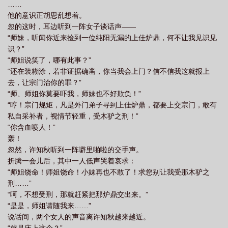
……
他的意识正胡思乱想着。
忽的这时，耳边听到一阵女子谈话声——
“师妹，听闻你近来捡到一位纯阳无漏的上佳炉鼎，何不让我见识见
识？”
“师姐说笑了，哪有此事？”
“还在装糊涂，若非证据确凿，你当我会上门？信不信我这就报上
去，让宗门治你的罪？”
“师、师姐你莫要吓我，师妹也不好欺负！”
“哼！宗门规矩，凡是外门弟子寻到上佳炉鼎，都要上交宗门，敢有
私自采补者，视情节轻重，受木驴之刑！”
“你含血喷人！”
轰！
忽然，许知秋听到一阵噼里啪啦的交手声。
折腾一会儿后，其中一人低声哭着哀求：
“师姐饶命！师姐饶命！小妹再也不敢了！求您别让我受那木驴之
刑……”
“呵，不想受刑，那就赶紧把那炉鼎交出来。”
“是是，师姐请随我来……”
说话间，两个女人的声音离许知秋越来越近。