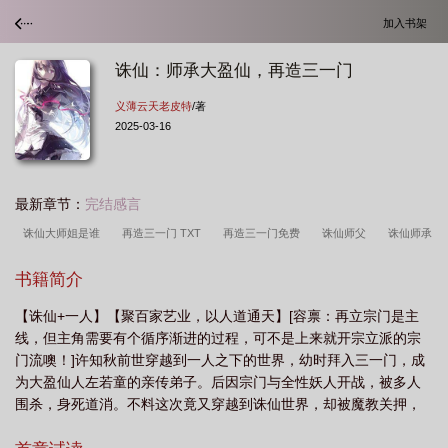
加入书架
诛仙：师承大盈仙，再造三一门
义薄云天老皮特
/著
2025-03-16
最新章节：
完结感言
诛仙大师姐是谁
再造三一门 TXT
再造三一门免费
诛仙师父
诛仙师承
大盈仙再造三一门免费
诛仙师承大盈仙
再造三一门义薄云天老皮特
再造三
书籍简介
一门(1-200)
再造三一门
诛仙3师徒任务在哪里接
诛仙师承大盈仙再造三一
【诛仙+一人】【聚百家艺业，以人道通天】[容禀：再立宗门是主
门
诛仙师承大盈仙再造三一门 义薄云天老皮特
再造三一门全文阅读
再造
线，但主角需要有个循序渐进的过程，可不是上来就开宗立派的宗
三一门在哪里能看到
诛仙3师徒哪些技能点重要
诛仙仙师篇
诛仙师
门流噢！]许知秋前世穿越到一人之下的世界，幼时拜入三一门，成
兄
诛仙师承大盈仙再造三一门免费阅读
诛仙拜师
诛仙 大师兄
再造三
为大盈仙人左若童的亲传弟子。后因宗门与全性妖人开战，被多人
围杀，身死道消。不料这次竟又穿越到诛仙世界，却被魔教关押，
一门正文目录_蓝海中文
诛仙3师徒任务怎么做
诛仙师承大盈仙再造三一门笔
作为一个将被被玷污的肉身炉鼎。可前世身为玄门弟子，受恩师谆
趣阁
诛仙主角师傅
再造三一门TXT
再造三一门是什么
再造三一门笔趣