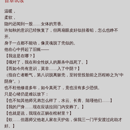
谆教导，作风正派。今生再世为人，又岂能甘为玩物，任人取用？
首章试读
阁
诛仙3师傅怎么获得师门值
再造三一门 义薄云天老皮特
诛仙 师
许知秋决意抗争到底。但行好事，莫问前程。
温暖，
徒
诛仙师徒任务在哪里接
柔软，
隐约还闻到一股……女体的芳香。
许知秋的意识已经恢复了，但两扇眼皮好似挂着铅，怎么也睁不
开。
身子一点都不能动，像灵魂脱了壳似的。
他在心中捋起了旧账——
【我这是在哪？】
【哦对了，我在和全性妖人的厮杀中战死了。】
【而如今尚有意识，莫非……入了中阴？】
（指自亡者断气，第八识脱离躯壳，至转世投胎前之历程称之为“中
阴身”。）
也不枉他修道多年，如今真死了，竟也没有多少恐惧。
只是心绪仍是难以放下：
【也不知其他师兄弟怎么样了，水云、长青、陆瑾他们……】
【我的尸身……现在应该拉回门内安葬了。】
【也就是说，我现在正躺在棺材里？】
【欸……但愿师父他老人家在天护佑，保我三一门平安渡过此劫才
好。】