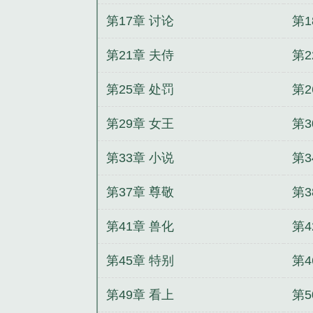
第17章 讨论
第1
第21章 夫侍
第2
第25章 处罚
第
第29章 女王
第3
第33章 小说
第3
第37章 尊敬
第3
第41章 兽化
第4
第45章 特别
第4
第49章 看上
第5