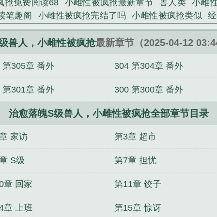
疯抢免费阅读68
小雌性被疯抢最新章节
兽人类
小雌性
兽人，小雌性被疯抢》是乌梅西瓜精心创作的武侠类小说
读笔趣阁
小雌性被疯抢完结了吗
小雌性被疯抢类似
经
费
小雌性被疯抢乌梅西瓜免费阅读
兽人现代文
高质量
落魄s级兽人
治愈落魄S级兽人
5本高质量的兽人推荐
S级兽人，小雌性被疯抢
最新章节（2025-04-12 03:
求推荐兽人
小雌性被疯抢34
小雌性被疯抢章节列表
兽
5 第305章 番外
304 第304章 番外
性被疯抢TXT
小雌性被疯抢女主叫啥
小雌性被疯抢全
抢最新
超好看的兽人
兽人 推荐
小雌性被疯抢别名
1 第301章 番外
300 第300章 番外
治愈落魄S级兽人，小雌性被疯抢全部章节目录
章 家访
第3章 超市
章 S级
第7章 担忧
0章 回家
第11章 饺子
4章 上班
第15章 惊讶