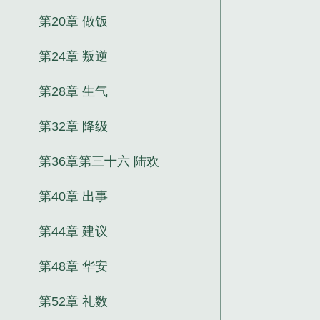
第20章 做饭
第24章 叛逆
第28章 生气
第32章 降级
第36章第三十六 陆欢
第40章 出事
第44章 建议
第48章 华安
第52章 礼数