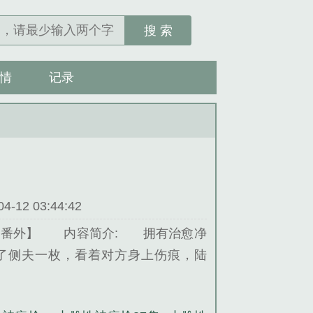
搜 索
情
记录
12 03:44:42
结+番外】 内容简介: 拥有治愈净
了侧夫一枚，看着对方身上伤痕，陆
份，背景，荣获多少功勋，s级雄性都