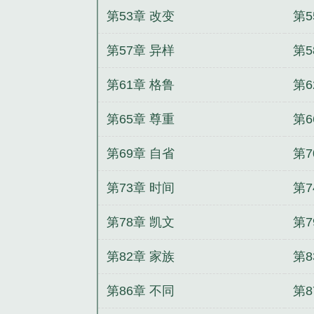
第53章 改变
第5
第57章 异样
第5
第61章 格鲁
第6
第65章 尊重
第6
第69章 自省
第7
第73章 时间
第7
第78章 凯文
第7
第82章 家族
第8
第86章 不同
第8