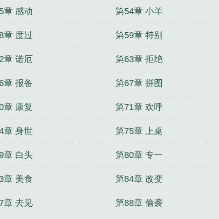
5章 感动
第54章 小羊
8章 度过
第59章 特别
2章 诺厄
第63章 拒绝
6章 报备
第67章 拼图
0章 康复
第71章 欢呼
4章 身世
第75章 上桌
9章 白头
第80章 专一
3章 美食
第84章 改变
7章 去见
第88章 偷袭