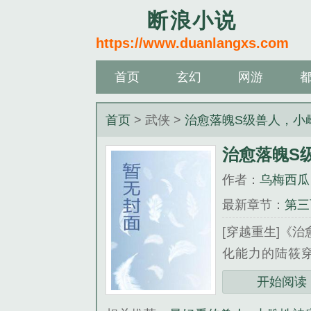
断浪小说
https://www.duanlangxs.com
首页
玄幻
网游
首页
> 武侠 >
治愈落魄S级兽人，小
治愈落魄S
作者：
乌梅西瓜
最新章节：
第三
[穿越重生]《
化能力的陆筱
筱……玩的真花
开始阅读
禁止出现在雌性和