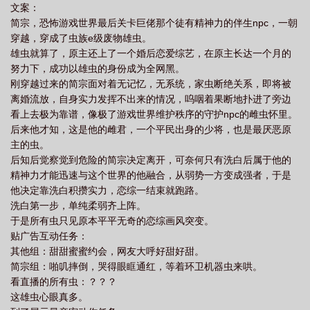
文案：
简宗，恐怖游戏世界最后关卡巨佬那个徒有精神力的伴生npc，一朝
穿越，穿成了虫族e级废物雄虫。
雄虫就算了，原主还上了一个婚后恋爱综艺，在原主长达一个月的
努力下，成功以雄虫的身份成为全网黑。
刚穿越过来的简宗面对着无记忆，无系统，家虫断绝关系，即将被
离婚流放，自身实力发挥不出来的情况，呜咽着果断地扑进了旁边
看上去极为靠谱，像极了游戏世界维护秩序的守护npc的雌虫怀里。
后来他才知，这是他的雌君，一个平民出身的少将，也是最厌恶原
主的虫。
后知后觉察觉到危险的简宗决定离开，可奈何只有洗白后属于他的
精神力才能迅速与这个世界的他融合，从弱势一方变成强者，于是
他决定靠洗白积攒实力，恋综一结束就跑路。
洗白第一步，单纯柔弱齐上阵。
于是所有虫只见原本平平无奇的恋综画风突变。
贴广告互动任务：
其他组：甜甜蜜蜜约会，网友大呼好甜好甜。
简宗组：啪叽摔倒，哭得眼眶通红，等着环卫机器虫来哄。
看直播的所有虫：？？？
这雄虫心眼真多。