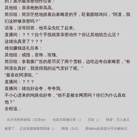
到了展示最亲密动作任务：
其他组：亲亲抱抱举高高。
简宗组：简宗茫然地抓着自家雌君的手，眨着眼睛询问，“阿凛，我
们这样够亲密吗？”
话落，没等回答，他耳朵先红了起来。
直播间：？？？拉个手指就算亲密动作？你让其他组怎么活？
这雄虫真变了？？？
雄虫赚钱送礼任务：
其他组：戒指，首饰，玫瑰。
简宗组：拿着撕广告的星币买了两个雪糕，边吃边夸自家雌君，“有
阿凛在真好，我觉得我的运气变好了呢。”
“最喜欢阿凛啦。”
直播间：？？？
直播间：雄虫好会夸，夸夸我。
不小心进来的纯路虫好奇，“他不是被全网黑吗？你们为什么喜欢
他？”
全程追...
白月光和朱砂痣（古言np）
合欢宗双修日常（）
尽欢（）
快穿：万人迷又
被爱了
正反派都缠着我双修（）
阋墙（1v2）
跟Alpha反派提分手后被标记