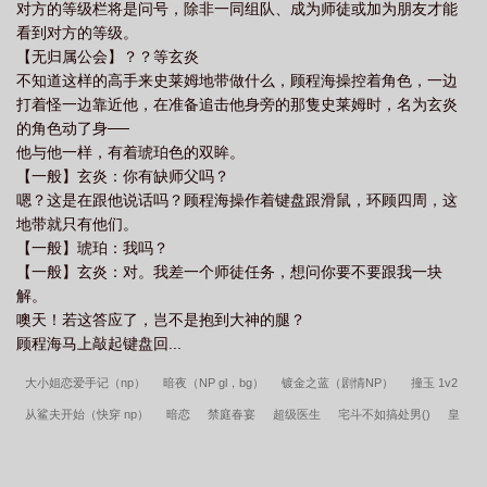
对方的等级栏将是问号，除非一同组队、成为师徒或加为朋友才能
看到对方的等级。
【无归属公会】？？等玄炎
不知道这样的高手来史莱姆地带做什么，顾程海操控着角色，一边
打着怪一边靠近他，在准备追击他身旁的那隻史莱姆时，名为玄炎
的角色动了身──
他与他一样，有着琥珀色的双眸。
【一般】玄炎：你有缺师父吗？
嗯？这是在跟他说话吗？顾程海操作着键盘跟滑鼠，环顾四周，这
地带就只有他们。
【一般】琥珀：我吗？
【一般】玄炎：对。我差一个师徒任务，想问你要不要跟我一块
解。
噢天！若这答应了，岂不是抱到大神的腿？
顾程海马上敲起键盘回...
大小姐恋爱手记（np）
暗夜（NP gl，bg）
镀金之蓝（剧情NP）
撞玉 1v2
从鲨夫开始（快穿 np）
暗恋
禁庭春宴
超级医生
宅斗不如搞处男()
皇
叔不可说（）
复仇之路（NP）
庶兄莫欺（）
女君成长系统（西幻，NP）
春雨雾灰（古言、1v2、伪）
当NPC学会撩人怎么办？
万草丛中过（NP）