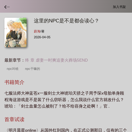
加入书架
这里的NPC是不是都会读心？
蔚海
/著
2026-04-05
最新章节：
终 章 虐妻一时爽追妻火葬场5END
npc叫啥
npc干嘛的
书籍简介
七服法师大神蓝苍x一服剑士大神琥珀天骄之子周予琛x母胎单身顾
程海这游戏是不是装了什么窃听器，怎么我说什么官方就改什么？
琥珀：「剑士血量怎么被削了？给不给容身之处啊！」官..
首章试读
〈明月晨星online〉从国外红到国内，在正式公测那日，仅有的三个