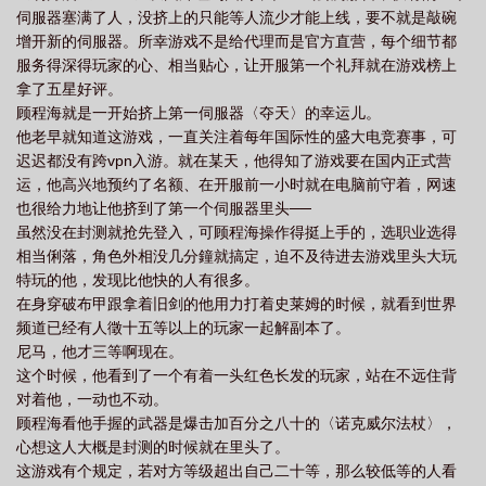
伺服器塞满了人，没挤上的只能等人流少才能上线，要不就是敲碗
增开新的伺服器。所幸游戏不是给代理而是官方直营，每个细节都
服务得深得玩家的心、相当贴心，让开服第一个礼拜就在游戏榜上
拿了五星好评。
顾程海就是一开始挤上第一伺服器〈夺天〉的幸运儿。
他老早就知道这游戏，一直关注着每年国际性的盛大电竞赛事，可
迟迟都没有跨vpn入游。就在某天，他得知了游戏要在国内正式营
运，他高兴地预约了名额、在开服前一小时就在电脑前守着，网速
也很给力地让他挤到了第一个伺服器里头──
虽然没在封测就抢先登入，可顾程海操作得挺上手的，选职业选得
相当俐落，角色外相没几分鐘就搞定，迫不及待进去游戏里头大玩
特玩的他，发现比他快的人有很多。
在身穿破布甲跟拿着旧剑的他用力打着史莱姆的时候，就看到世界
频道已经有人徵十五等以上的玩家一起解副本了。
尼马，他才三等啊现在。
这个时候，他看到了一个有着一头红色长发的玩家，站在不远住背
对着他，一动也不动。
顾程海看他手握的武器是爆击加百分之八十的〈诺克威尔法杖〉，
心想这人大概是封测的时候就在里头了。
这游戏有个规定，若对方等级超出自己二十等，那么较低等的人看