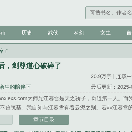
都市
历史
武侠
科幻
女生
言
碎了
后，剑尊道心破碎了
20.9万字 | 连载中
0 余生的陪伴下
最后更新：2025-09-
moxiexs.com大师兄江暮雪是天之骄子，剑道第一人
不曾筑基。我自知与江暮雪有着云泥之别。若非江暮雪
日江暮雪为了夺回未婚妻，与魔尊争斗，不慎剑骨碎裂
章节目录
因我与唐婉有几分肖似，掌门要我假扮唐婉，赠予师兄