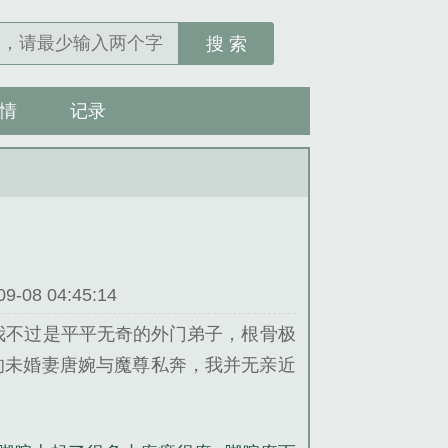
搜 索
情
记录
08 04:45:14
。而我不过是平平无奇的外门弟子，根骨极
的未婚妻唐婉与魔尊私奔，我并无亲近
，永堕迷魂梦阵。掌门惜才，不忍心江
一场美梦，引他出阵。事成之后，掌门