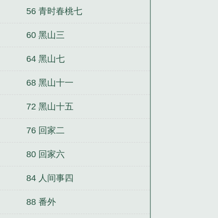
56 青时春桃七
60 黑山三
64 黑山七
68 黑山十一
72 黑山十五
76 回家二
80 回家六
84 人间事四
88 番外