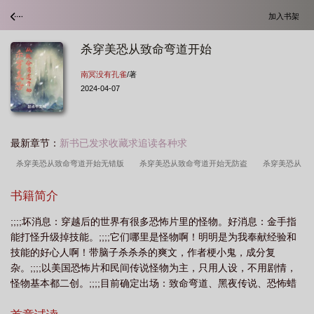
加入书架
杀穿美恐从致命弯道开始
南冥没有孔雀
/著
2024-04-07
最新章节：
新书已发求收藏求追读各种求
杀穿美恐从致命弯道开始无错版
杀穿美恐从致命弯道开始无防盗
杀穿美恐从
致命弯道开始TXT
杀穿美恐从致命弯道开始 免费
杀穿美恐从致命弯道开始免
书籍简介
费观看
杀穿美恐从致命弯道开始起点
穿越到美恐的
杀穿美恐从致命弯道开
;;;;坏消息：穿越后的世界有很多恐怖片里的怪物。好消息：金手指
始作者南冥没有孔雀
杀穿美恐从致命弯道开始最新章节
杀穿美恐从致命弯道开
能打怪升级掉技能。;;;;它们哪里是怪物啊！明明是为我奉献经验和
始无错
杀穿美恐从致命弯道开始 南冥没有孔雀
杀穿美恐从致命弯道开始
技能的好心人啊！带脑子杀杀杀的爽文，作者梗小鬼，成分复
_
杀穿美恐从致命弯道开始123读
杀穿美恐从致命弯道开始请
杀穿美恐从
杂。;;;;以美国恐怖片和民间传说怪物为主，只用人设，不用剧情，
怪物基本都二创。;;;;目前确定出场：致命弯道、黑夜传说、恐怖蜡
致命弯道开始笔趣阁
杀穿美恐从致命弯道开始免费
杀穿美恐从致命弯道开始洪
像馆、糖果人、瘦长鬼影、猪头屠夫等等~林中小屋要等发育到后期
都中学
诸天从致命弯道制霸美恐世界