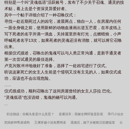
特别是一个叫“灵魂低语”活跃账号，发布了不少关于召魂、通灵的技
术贴，看上去是个资深灵异爱好者。
其中一个帖子详细介绍了一种召唤仪式：
寻找一处近期死过人的凶宅，凌晨两点，独自一人，在房屋内任何
一面全身镜之前，使用新鲜的动物血液画出逆五芒星，在羊皮纸上
写下死者的名字并滴一滴血，关掉屋里所有灯光，点燃蜡烛，小声
呼喊死者名字13次，如果死者的灵魂还没有消散，就可以将它召唤
出来。
根据仪式描述，召唤出的鬼魂可以与人类正常沟通，是新手通灵者
第一次尝试通灵的最佳选择。
卢克兴致冲冲地做好了准备，选择了一处凶宅进行了仪式。
听说这家死亡的女主人生前是个懦弱又没有主见的人，如果仪式成
功，应该也不会出现危险。
......
仪式很成功，顺利召唤出了这间房屋曾经的女主人莎拉.巴伦。
“灵魂低语”也没说错，鬼魂的确可以沟通。
...
职业挑战：你戴头套是什么意思？
直播洗车：我被全网怀疑是卧底
乖巧小仙女
把病娇神尊虐成狗
王渊穿越小说免费阅读
退婚后，她下乡被糙汉掐腰猛宠
云