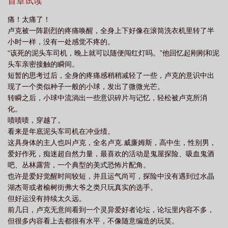
啊喂！;;;;单女主不后宫不虐主，没有太多阴矛诡计，特别是自己人
首章试读
搞事（主要是作者脑子不够）
痛！太痛了！
卢克被一阵剧烈的疼痛唤醒，全身上下好像在滚筒洗衣机里转了半
小时一样，没有一处感觉不疼的。
“该死的泥头车司机，晚上就可以随便闯红灯吗。”他回忆起刚刚和泥
头车亲密接触的瞬间。
短暂的思考过后，全身的疼痛感稍稍减轻了一些，卢克的意识中出
现了一个类似种子一般的小球，发出了微微光芒。
转瞬之后，小球中流淌出一些意识碎片与记忆，轻松被卢克所消
化。
啧啧啧，穿越了。
看来是年底泥头车司机在冲业绩。
这具身体的主人也叫卢克，全名卢克.威廉姆斯，高中生，性别男，
爱好作死，痴迷超自然力量，最喜欢的活动是鬼屋探险、吸血鬼酒
吧、丛林露营，一个典型的美式恐怖片配角。
也许是爱好觉醒时间较短，并且运气尚可，探险中没有遇到过水晶
湖杰哥或者榆树街弗大爷之类只玩真实的选手。
但好运没有持续太久远。
前几日，卢克无意间看到一个灵异爱好者论坛，论坛里内容不多，
但很多内容看上去都很有水平，不像随意编造的玩笑。