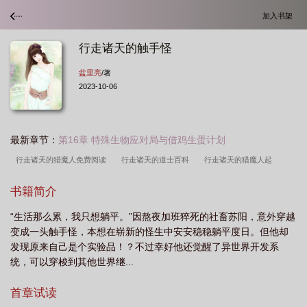
加入书架
行走诸天的触手怪
盆里亮
/著
2023-10-06
最新章节：
第16章 特殊生物应对局与借鸡生蛋计划
行走诸天的猎魔人免费阅读
行走诸天的道士百科
行走诸天的猎魔人起
点
行走诸天的猎魔人百度百科
行走诸天的道士最新章节
行走诸天的旅行者
书籍简介
txt
行走诸天的我
行走诸天的
行走诸天的旅行者起点
行走诸天的长生
“生活那么累，我只想躺平。”因熬夜加班猝死的社畜苏阳，意外穿越
者
行走诸天的旅者作者噜啦啦6
行走诸天的触手怪笔趣阁
行走诸天的道
变成一头触手怪，本想在崭新的怪生中安安稳稳躺平度日。但他却
土
行走诸天的旅者 噜啦啦
行走诸天的旅者噜啦啦
行走诸天的旅者
行
发现原来自己是个实验品！？不过幸好他还觉醒了异世界开发系
走诸天的猎魔人起点中文网
行走诸天的旅者txt
行走诸天的道人
行走诸天
统，可以穿梭到其他世界继...
的触手怪 免费
行走诸天的旅者起点
行走诸天的猎魔人笔趣阁
行走诸天的
首章试读
旅者笔趣阁