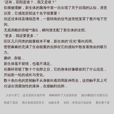
“还有，苏阳是谁？…我又是谁？”
饥饿被缓解，新生体的脑海中第一次出现了关于自我的认知，潜意
识里，它感觉苏阳这个名字很重要！
但还没来得及继续思考，一股特殊的信号波突然笼罩了整片地下空
间。
无底洞般的吞噬**涌出，瞬间便支配了新生体的全部。
“更多，我还要更多...”
区区几只同类的能量根本不够，新生体的“目光”看向四周。
密密麻麻的充满了生命能量的虫卵在它的感知中散发着致命的吸引
力。
撕碎...吞噬...
新生体毫不留情，也毫不满足。
在撕碎吞噬了数十个虫卵之后，它的身体好像吸收到了什么信息，
开始新一轮的成长与变化。
数十条白色的坚韧触手从身躯向着四周延伸而去，这些触手其上可
分泌出强腐蚀性的液体，在接触到虫卵...
人在斗罗三，这无语的天崩开局
蜘蛛精怀了大反派的崽
[娱乐圈]改行当爱豆后
我成了顶流
我才是移花宫宫主
仙家永享
别扶，本宫自己坐起来
重生娶个富
家女
小妖与小人
纵横诸天：我能无限许愿！
尽头文明
命运之轮：血脉觉醒