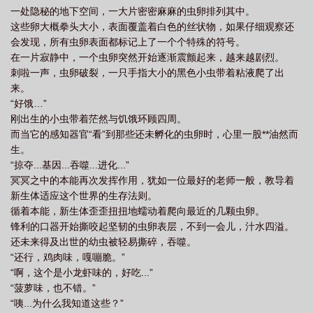
一处隐秘的地下空间，一大片密密麻麻的虫卵排列其中。
这些卵大概拳头大小，表面覆盖着白色的丝状物，如果仔细观察还
会发现，所有虫卵表面都标记上了一个个特殊的符号。
在一片寂静中，一个虫卵突然开始逐渐震颤起来，越来越剧烈。
刺啦一声，虫卵破裂，一只手指大小的黑色小虫带着粘液爬了出
来。
“好饿…”
刚出生的小虫带着茫然与饥饿环顾四周。
而当它的感知器官“看”到那些还未孵化的虫卵时，心里一股**油然而
生。
“掠夺...基因...吞噬...进化...”
冥冥之中的本能再次发挥作用，犹如一位最好的老师一般，教导着
新生体适应这个世界的生存法则。
循着本能，新生体歪歪扭扭地蠕动着爬向最近的几颗虫卵。
锋利的口器开始撕咬起坚韧的虫卵表层，不到一会儿，汁水四溢。
还未来得及出世的幼虫被轻易撕碎，吞噬。
“还行，鸡肉味，嘎嘣脆。”
“啊，这个是小龙虾味的，好吃...”
“菠萝味，也不错。”
“咦...为什么我知道这些？”