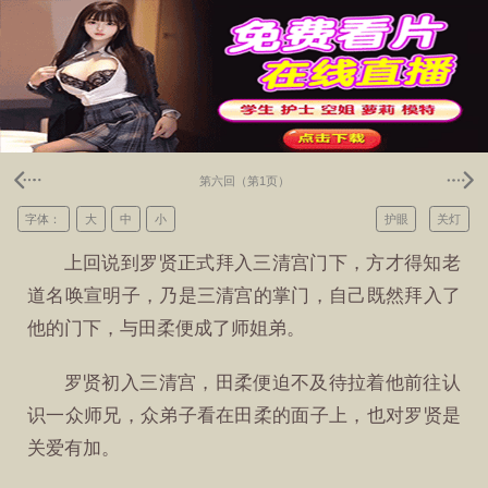
第六回（第1页）
字体：
大
中
小
护眼
关灯
上回说到罗贤正式拜入三清宫门下，方才得知老
道名唤宣明子，乃是三清宫的掌门，自己既然拜入了
他的门下，与田柔便成了师姐弟。
罗贤初入三清宫，田柔便迫不及待拉着他前往认
识一众师兄，众弟子看在田柔的面子上，也对罗贤是
关爱有加。