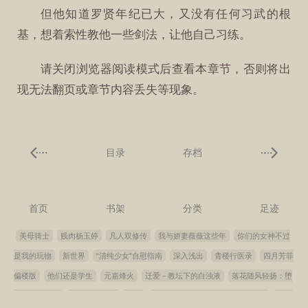
但他知道罗贤年纪已大，又没有任何习武的根
基，想着索性教他一些剑法，让他自己习练。
请关闭浏览器阅读模式后查看本章节，否则将出
现无法翻页或章节内容丢失等现象。
目录
存档
首页
书架
分类
足迹
美母骑士
贱肉杨玉婷
凡人双修传
我与娇妻薇薇这些年
你们的女神不过
是我的玩物
新世界
“清纯少女”自慰指南
深入浅出
青楼行医录
四月芳菲
偏楼版
他们还是学生
元嘉烽火
迁爱－教坛下的白浊液
落花随风轻扬：堕
落的高知人妻
我的极品女友
降灵
老婆杜菲被老板输出后的报复之路
我的