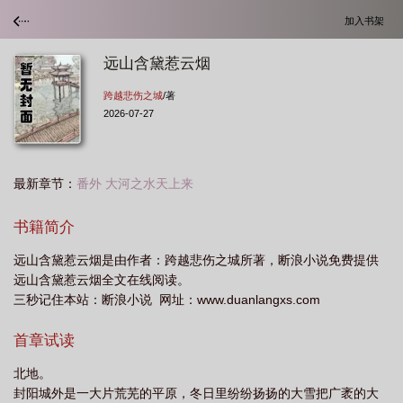
加入书架
远山含黛惹云烟
跨越悲伤之城
/著
2026-07-27
最新章节：
番外 大河之水天上来
书籍简介
远山含黛惹云烟是由作者：跨越悲伤之城所著，断浪小说免费提供
远山含黛惹云烟全文在线阅读。
三秒记住本站：断浪小说 网址：www.duanlangxs.com
首章试读
北地。
封阳城外是一大片荒芜的平原，冬日里纷纷扬扬的大雪把广袤的大