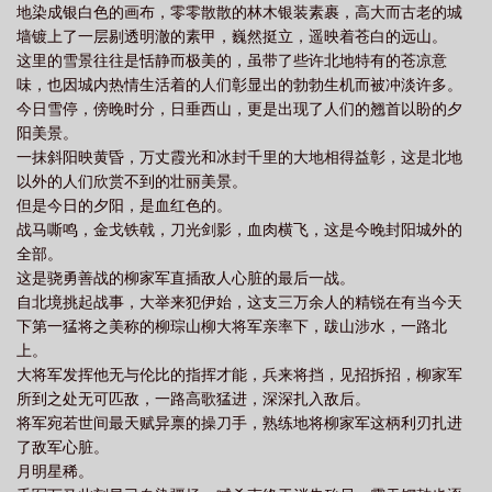
地染成银白色的画布，零零散散的林木银装素裹，高大而古老的城
墙镀上了一层剔透明澈的素甲，巍然挺立，遥映着苍白的远山。
这里的雪景往往是恬静而极美的，虽带了些许北地特有的苍凉意
味，也因城内热情生活着的人们彰显出的勃勃生机而被冲淡许多。
今日雪停，傍晚时分，日垂西山，更是出现了人们的翘首以盼的夕
阳美景。
一抹斜阳映黄昏，万丈霞光和冰封千里的大地相得益彰，这是北地
以外的人们欣赏不到的壮丽美景。
但是今日的夕阳，是血红色的。
战马嘶鸣，金戈铁戟，刀光剑影，血肉横飞，这是今晚封阳城外的
全部。
这是骁勇善战的柳家军直插敌人心脏的最后一战。
自北境挑起战事，大举来犯伊始，这支三万余人的精锐在有当今天
下第一猛将之美称的柳琮山柳大将军亲率下，跋山涉水，一路北
上。
大将军发挥他无与伦比的指挥才能，兵来将挡，见招拆招，柳家军
所到之处无可匹敌，一路高歌猛进，深深扎入敌后。
将军宛若世间最天赋异禀的操刀手，熟练地将柳家军这柄利刃扎进
了敌军心脏。
月明星稀。