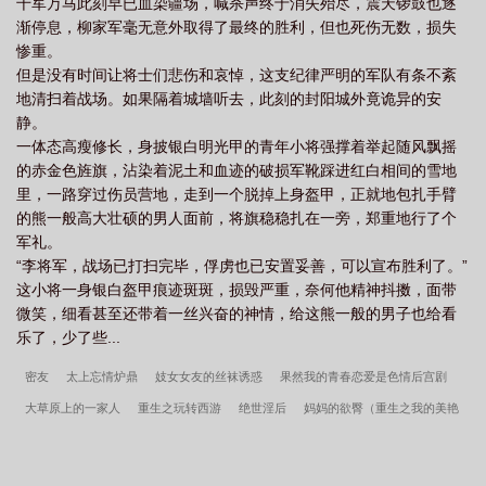
千军万马此刻早已血染疆场，喊杀声终于消失殆尽，震天锣鼓也逐
渐停息，柳家军毫无意外取得了最终的胜利，但也死伤无数，损失
惨重。
但是没有时间让将士们悲伤和哀悼，这支纪律严明的军队有条不紊
地清扫着战场。如果隔着城墙听去，此刻的封阳城外竟诡异的安
静。
一体态高瘦修长，身披银白明光甲的青年小将强撑着举起随风飘摇
的赤金色旌旗，沾染着泥土和血迹的破损军靴踩进红白相间的雪地
里，一路穿过伤员营地，走到一个脱掉上身盔甲，正就地包扎手臂
的熊一般高大壮硕的男人面前，将旗稳稳扎在一旁，郑重地行了个
军礼。
“李将军，战场已打扫完毕，俘虏也已安置妥善，可以宣布胜利了。”
这小将一身银白盔甲痕迹斑斑，损毁严重，奈何他精神抖擞，面带
微笑，细看甚至还带着一丝兴奋的神情，给这熊一般的男子也给看
乐了，少了些...
密友
太上忘情炉鼎
妓女女友的丝袜诱惑
果然我的青春恋爱是色情后宫剧
大草原上的一家人
重生之玩转西游
绝世淫后
妈妈的欲臀（重生之我的美艳
教师妈妈）
被老婆绿却从未发觉的我
雷公电母
至卑微的人们
异界领主生
涯
人生
妻子被他的学生催眠
春丽的劫难之风月场
一世青春 一路繁花
女