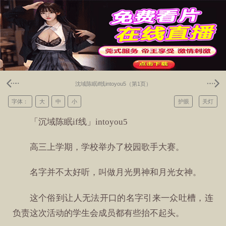
沈域陈眠if线intoyou5（第1页）
字体：
大
中
小
护眼
关灯
「沉域陈眠if线」intoyou5
高三上学期，学校举办了校园歌手大赛。
名字并不太好听，叫做月光男神和月光女神。
这个俗到让人无法开口的名字引来一众吐槽，连
负责这次活动的学生会成员都有些抬不起头。