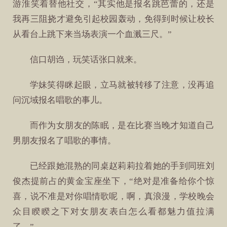
游淮笑着替他社交，“其实他是报名跳芭蕾的，还是
我再三阻挠才避免引起校园轰动，免得到时候让校长
从看台上跳下来当场表演一个血溅三尺。”
信口胡诌，玩笑话张口就来。
学妹笑得眯起眼，立马就被转移了注意，没再追
问沉域报名唱歌的事儿。
而作为女朋友的陈眠，是在比赛当晚才知道自己
男朋友报名了唱歌的事情。
已经跟她混熟的同桌赵莉莉拉着她的手到同班刘
俊杰提前占的黄金宝座坐下，“绝对是准备给你个惊
喜，说不准是对你唱情歌呢，啊，真浪漫，学校晚会
众目睽睽之下对女朋友表白怎么看都魅力值拉满
了。”