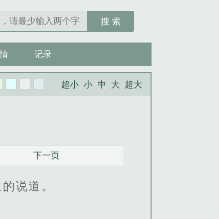
搜 索
情
记录
超小
小
中
大
超大
下一页
叹的说道。