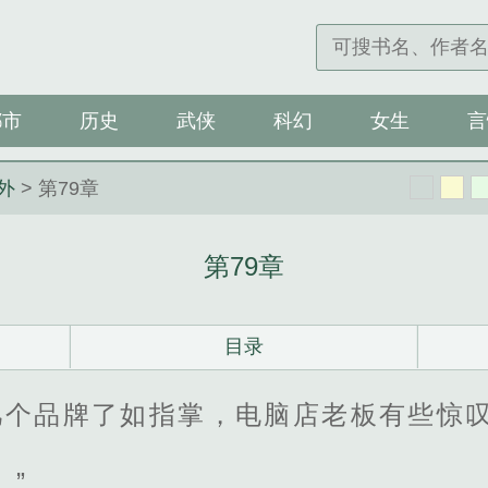
都市
历史
武侠
科幻
女生
言
外
> 第79章
第79章
目录
几个品牌了如指掌，电脑店老板有些惊
。”