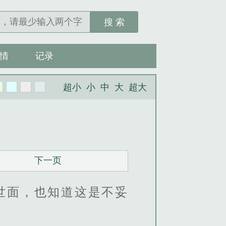
搜 索
情
记录
超小
小
中
大
超大
下一页
世面，也知道这是不妥