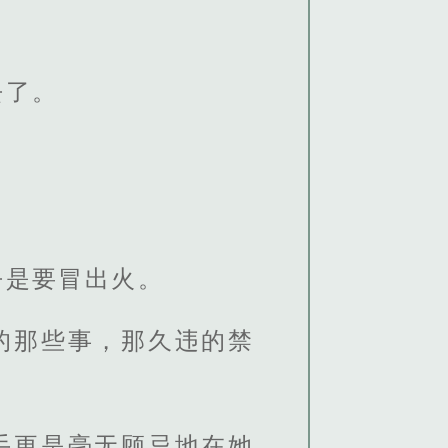
去了。
乎是要冒出火。
的那些事，那久违的禁
手更是毫无顾忌地在她