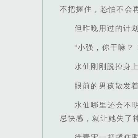
不把握住，恐怕不会
但昨晚用过的计
“小强，你干嘛？
水仙刚刚脱掉身
眼前的男孩散发
水仙哪里还会不
忌快感，就让她失了
徐青宋一把搂住