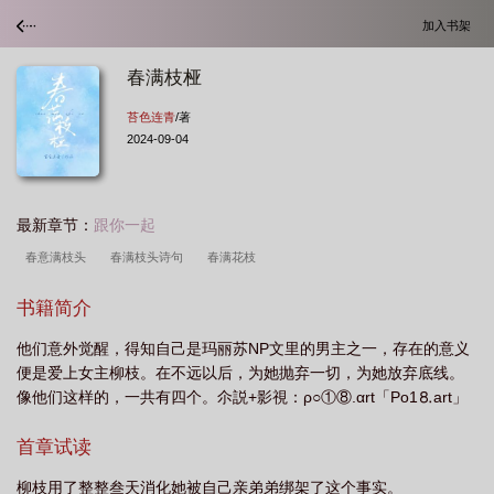
加入书架
春满枝桠
苔色连青
/著
2024-09-04
最新章节：
跟你一起
春意满枝头
春满枝头诗句
春满花枝
书籍简介
他们意外觉醒，得知自己是玛丽苏NP文里的男主之一，存在的意义
便是爱上女主柳枝。在不远以后，为她抛弃一切，为她放弃底线。
像他们这样的，一共有四个。尒説+影視：ρ○①⑧.αrt「Рo1⒏аrt」
首章试读
柳枝用了整整叁天消化她被自己亲弟弟绑架了这个事实。