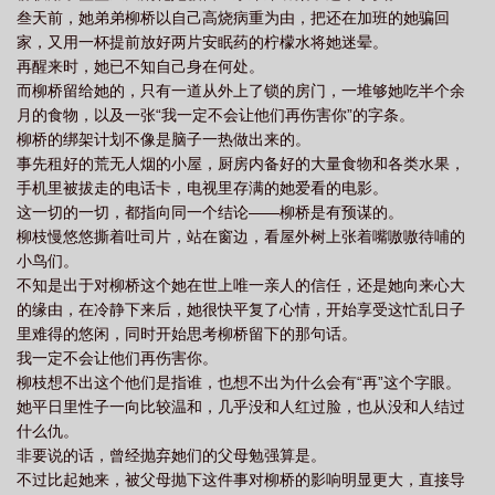
叁天前，她弟弟柳桥以自己高烧病重为由，把还在加班的她骗回
家，又用一杯提前放好两片安眠药的柠檬水将她迷晕。
再醒来时，她已不知自己身在何处。
而柳桥留给她的，只有一道从外上了锁的房门，一堆够她吃半个余
月的食物，以及一张“我一定不会让他们再伤害你”的字条。
柳桥的绑架计划不像是脑子一热做出来的。
事先租好的荒无人烟的小屋，厨房内备好的大量食物和各类水果，
手机里被拔走的电话卡，电视里存满的她爱看的电影。
这一切的一切，都指向同一个结论——柳桥是有预谋的。
柳枝慢悠悠撕着吐司片，站在窗边，看屋外树上张着嘴嗷嗷待哺的
小鸟们。
不知是出于对柳桥这个她在世上唯一亲人的信任，还是她向来心大
的缘由，在冷静下来后，她很快平复了心情，开始享受这忙乱日子
里难得的悠闲，同时开始思考柳桥留下的那句话。
我一定不会让他们再伤害你。
柳枝想不出这个他们是指谁，也想不出为什么会有“再”这个字眼。
她平日里性子一向比较温和，几乎没和人红过脸，也从没和人结过
什么仇。
非要说的话，曾经抛弃她们的父母勉强算是。
不过比起她来，被父母抛下这件事对柳桥的影响明显更大，直接导