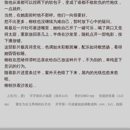
致他从谁都可以捏两下的软包子，变成了谁都不敢欺负的竹炮仗，
一点就炸。
当然，在她面前时他不那样。他们一向很要好。
想不出更多，柳枝也没继续为难自己，暂时放下心中的疑问。
将最后一片吐司塞进嘴里，她给自己开了一罐可乐，喝了两口又觉
得太甜，重新放回茶几上，半倚在沙发里，随机点开一部电影，按
下播放键。
这部影片极其诗意化，色调如水彩般斑斓，配乐如诗般悠扬，看得
她昏昏欲睡。
柳枝在思绪停滞时总喜欢给自己放这种片子，不为别的，单纯是下
意识的行为。
随着影片进度条过半，窗外天色暗了下来，屋内的光线也愈来愈
暗。
柳枝扶着沙发起...
上弦月(，爱)
字字珠玑小福星（清水1v3）
养奸(ABO np)
安妮的答案（1v2
np）
重生为女儿男神的白月光
开学第一天就被姐姐调教成狗（sm，1v1，校园
h）
恋情还债系统（NP）
金笼np
绿春波(高干 替身情人 H)
风情月债
及
时行乐
燕尾蝶（H）
大小姐的乖乖小狗
落染（NP）
嫡兄今天死了吗？
魁星乱（女尊np）
繁星之下（现言骨科，1v1，哥哥诱入）
左思佑想
遗情