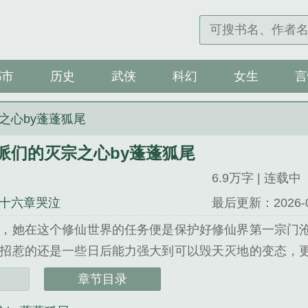
都市
历史
武侠
科幻
女生
言
之心by蓬蓬狐尾
派们的灭宗之心by蓬蓬狐尾
6.9万字 | 连载中
十六章哭泣
最后更新：2026-04-
，她在这个修仙世界的任务便是保护好修仙界第一宗门
招惹的还是一些日后能力强大到可以毁天灭地的变态，
为了避免宗门被灭的惨案，卿然只好亲自去安抚这些变
章节目录
响起了几个男人的声音。变态们：你走之时，便是沧澜宗所