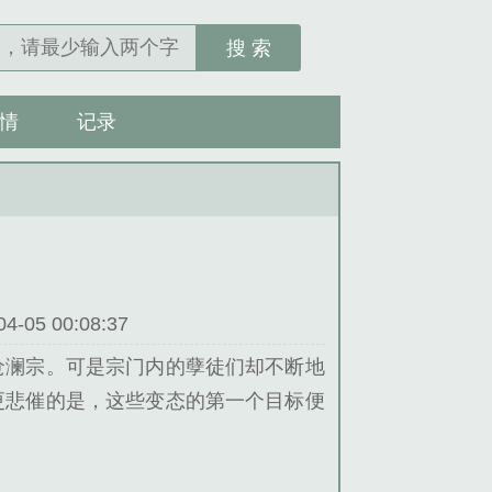
搜 索
情
记录
05 00:08:37
沧澜宗。可是宗门内的孽徒们却不断地
更悲催的是，这些变态的第一个目标便
态们。在她以为任务完成，可以功成身
有弟子殒命之时。卿然：……...