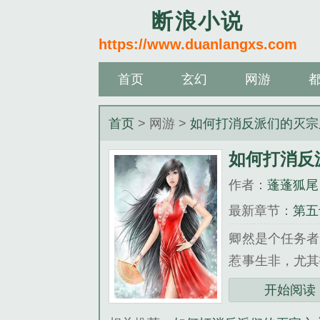
断浪小说
https://www.duanlangxs.com
首页
玄幻
网游
首页
> 网游 >
如何打消反派们的灭宗
如何打消反
作者：
蓬蓬狐尾
最新章节：
第五
卿然是个任务者
惹事生非，尤其
是血洗沧澜宗。
开始阅读
退之时，身后却