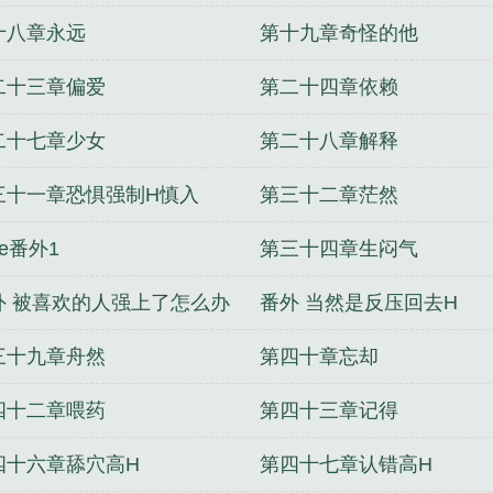
3
十八章永远
第十九章奇怪的他
二十三章偏爱
第二十四章依赖
二十七章少女
第二十八章解释
三十一章恐惧强制H慎入
第三十二章茫然
e番外1
第三十四章生闷气
外 被喜欢的人强上了怎么办
番外 当然是反压回去H
三十九章舟然
第四十章忘却
四十二章喂药
第四十三章记得
四十六章舔穴高H
第四十七章认错高H