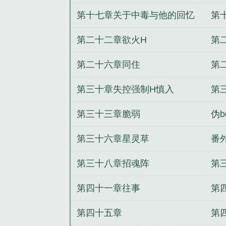
1萧无涯篇
2
第十七章关于中毒与他的回忆
第
5微H
第二十二章欲火H
第
第二十六章同住
第
第三十章失控强制H慎入
第
第三十三章脆弱
伪b
第三十六章星灵草
番
H
第三十八章招魂阵
第
第四十一章往事
第
第四十五章
第