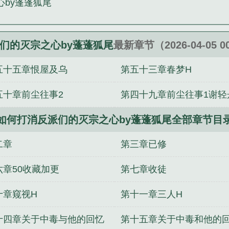
by蓬蓬狐尾
们的灭宗之心by蓬蓬狐尾》是蓬蓬狐尾精心创作的网游
们的灭宗之心by蓬蓬狐尾
最新章节（2026-04-05 0
五十五章恨屋及乌
第五十三章春梦H
五十章前尘往事2
第四十九章前尘往事1谢轻
如何打消反派们的灭宗之心by蓬蓬狐尾全部章节目
篇
二章
第三章已修
六章50收藏加更
第七章收徒
十章窥视H
第十一章三人H
十四章关于中毒与他的回忆
第十五章关于中毒和他的