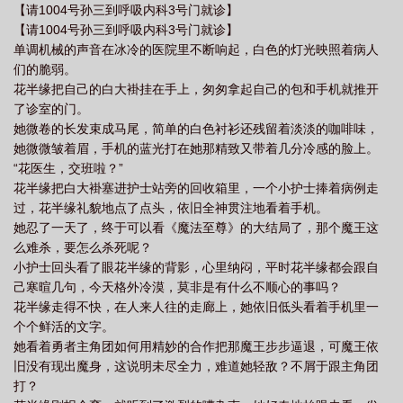
【请1004号孙三到呼吸内科3号门就诊】
气温柔地说着最狠的话：“你敢跑，我就打断你的腿，抽了你的骨，
【请1004号孙三到呼吸内科3号门就诊】
让你知道不听话的后果。”花半缘呼吸凝滞，怔愣地看着巫沧海，背
单调机械的声音在冰冷的医院里不断响起，白色的灯光映照着病人
脊凉透。花半缘：【糊涂，要不我们自行销毁吧，魔王太可怕
们的脆弱。
了。】糊涂：【要不，我们再苟苟？】可花半缘怎么都没料到，自
花半缘把自己的白大褂挂在手上，匆匆拿起自己的包和手机就推开
己第一次给巫沧海治疗旧疾的时候，指尖只是轻轻碰到她锁骨的肌
了诊室的门。
肤，她那张绝色雪白的脸就泛起了潮红，脆弱的模样让花半缘根本
她微卷的长发束成马尾，简单的白色衬衫还残留着淡淡的咖啡味，
无法跟书里那高贵冷艳又残暴的魔王联系在一起。巫沧海紧贴着花
她微微皱着眉，手机的蓝光打在她那精致又带着几分冷感的脸上。
半缘的耳畔低喃：“你是我的药，都是我的....。”就这样，花半缘总是
“花医生，交班啦？”
跟巫沧海腻在一起，而巫沧海总喜欢逗弄她。或是亲吻她的耳朵，
花半缘把白大褂塞进护士站旁的回收箱里，一个小护士捧着病例走
轻咬她的肩膀，手指……她说只有这样，旧疾的痛才能缓解些许。
过，花半缘礼貌地点了点头，依旧全神贯注地看着手机。
后来，花半缘还是离开了魔王城。她离开魔王城的第二天，巫沧海
她忍了一天了，终于可以看《魔法至尊》的大结局了，那个魔王这
发了疯地找她，甚至要把半个大陆都掀起来一样。终于找到她之
么难杀，要怎么杀死呢？
后，花半缘委屈落泪：“我的魔核都给你治伤了你还想怎样？”巫沧海
小护士回头看了眼花半缘的背影，心里纳闷，平时花半缘都会跟自
没有打断她的腿，也没有抽了她的骨，反而也红了眼眶委屈地道：
己寒暄几句，今天格外冷漠，莫非是有什么不顺心的事吗？
“我没有。”**巫沧海那冷酷无情的生活，充满着黑暗与背叛的人生闯
花半缘走得不快，在人来人往的走廊上，她依旧低头看着手机里一
进来了一个小太阳——花半缘。一个总是说着奇怪的话，但医术却
个个鲜活的文字。
异常高明的异裔。她身上的气味让巫沧海格外迷恋，比那镇痛的魔
她看着勇者主角团如何用精妙的合作把那魔王步步逼退，可魔王依
药更有效。花半缘是巫沧海的药，只独属于她的药，她不能离开魔
旧没有现出魔身，这说明未尽全力，难道她轻敌？不屑于跟主角团
王城，不能离开她的身边。巫沧海一直都是这么想的，被莫名且疯
打？
狂的占有欲支配着，像是深陷泥潭且甘愿下沉的困兽。曾经沧海难