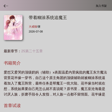
加入书架
带着糊涂系统追魔王
大咸猫
/著
2026-07-08
最新章节：
25第二十五章
书籍简介
爱怼又爱哭的顶级奶妈（辅助）x表面温柔内里疯批的魔王东方魔法
背景花半缘一穿书，自己这个原主角团的顶级辅助就被糊涂系统逼
着加入了魔王阵营，最终任务是帮魔王一统大陆。花半缘当时就在
想，系统如果要自己死怎么就不直说呢？原书里，魔王巫沧海最是
讨厌人族，折磨手段令人发指，对人族一点都不留情面。花半缘是
个半人半魔的异裔，那死一半算死了还是活了？糊涂：【半死不
活，生不如死？】花半缘：【劝你不要乱用成语！】花半缘来魔王
首章试读
城的第一天……巫沧海红唇微勾，微凉的指尖划过花半缘的唇，语