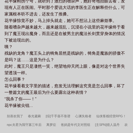
花半缘刚拐个弯，就听到了激烈的嘈杂声，她好奇地抬眼去看，发
为水，除却巫山不是云，取次花丛懒回顾，半缘修道半缘君。——
现有人正在医闹。平时那个爱说大话的李医生正在解释些什么，可
唐·元稹《离思五首·其四》。魔.蝎.小.说WWW.MOXIEXS.TOP
家属根本听不进去，还发生了推搡。
花半缘惊觉不妙，马上掉头就走，她可不想沾上这些麻烦事。
随着嘈杂声越来越大，越来越混乱，沉浸在小说里的花半缘终于看
到了魔王现出魔身，而且还是在被男主的魔法长剑贯穿身体的情况
下被迫现出的。
咦？
残缺的龙角？魔王头上的犄角居然是残缺的，犄角是魔族的骄傲不
是吗？这……这是为什么？
此时，魔王只是凄然一笑，绝望地仰天闭上眼，像是对这个世界失
望透顶一样。
怎么回事？
花半缘看着文字里的描述，愈发无法理解这究竟是怎么回事，坏了
一整篇文的魔王最后为什么要露出这种表情？
“我杀了你——！”
花半缘被尖锐...
别喜欢我了
春光葳蕤
[综]千手葵不靠谱
心渊失格者
仙侠客栈经营RPG！
npc夫君为我守寡三年后
离梦症
爸妈是年代文对照组
[主SPN]猎人温丹
农