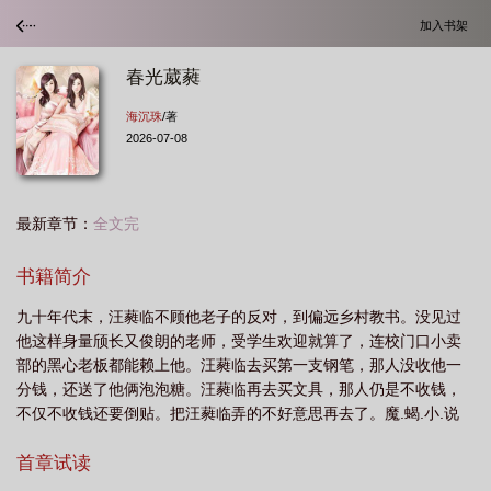
加入书架
春光葳蕤
海沉珠
/著
2026-07-08
最新章节：
全文完
书籍简介
九十年代末，汪蕤临不顾他老子的反对，到偏远乡村教书。没见过
他这样身量颀长又俊朗的老师，受学生欢迎就算了，连校门口小卖
部的黑心老板都能赖上他。汪蕤临去买第一支钢笔，那人没收他一
分钱，还送了他俩泡泡糖。汪蕤临再去买文具，那人仍是不收钱，
不仅不收钱还要倒贴。把汪蕤临弄的不好意思再去了。魔.蝎.小.说
WWW.MOXIEXS.TOP
首章试读