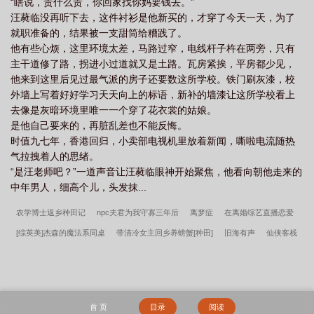
“瞎说，贵什么贵，你回家找你妈要钱去。”
汪蕤临没再听下去，这件衬衫是他新买的，才穿了今天一天，为了
就职准备的，结果被一支甜筒给糟践了。
他有些心烦，这里环境太差，马路过窄，电线杆子杵在两旁，只有
主干道修了路，拐进小过道就又是土路。瓦房紧挨，平房都少见，
他来到这里后见过最气派的房子还要数这所学校。铁门刷灰漆，校
外墙上写着好好学习天天向上的标语，新补的墙漆让这所学校看上
去像是灰暗环境里唯一一个穿了花衣裳的姑娘。
是他自己要来的，再脏乱差也不能反悔。
时值九七年，香港回归，小卖部电视机里放着新闻，嘶啦电流随热
气拉拽着人的思绪。
“是汪老师吧？”一道声音让汪蕤临眼神开始聚焦，他看向朝他走来的
中年男人，细高个儿，头发抹...
农学博士返乡种田记
npc夫君为我守寡三年后
离梦症
在离婚综艺直播恋爱
[综英美]杰森的魔法系同桌
带清冷女主回乡养螃蟹[种田]
旧海有声
仙侠客栈
经营RPG！
心渊失格者
狼人杀：联赛最强预言家
我是假少爷，大哥早知道
做安大小姐的宠猫
君不厌食（美食）
与师娘共度良宵后
过气男团ACE重生
后
[唐+武周]长安第一纨绔
假少爷当了糙汉老婆
趁她之危
闺蜜就不能是妻子
首 页
目录
阅读