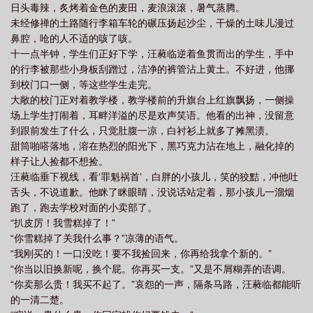
日头毒辣，炙烤着金色的麦田，麦浪滚滚，暑气蒸腾。
未经修禅的土路随行李箱车轮的碾压扬起沙尘，干燥的土味儿漫过
鼻腔，呛的人不适的咳了咳。
十一点半钟，学生们正好下学，汪蕤临逆着鱼贯而出的学生，手中
的行李被那些小身板刮蹭过，洁净的裤管沾上黄土。不好进，他挪
到校门口一侧，等这些学生走完。
大敞的校门正对着教学楼，教学楼前的升旗台上红旗飘扬，一侧操
场上学生打闹着，耳畔洋溢的尽是欢声笑语。他看的出神，没留意
到跟前发生了什么，只觉肚腹一凉，白衬衫上就多了摊黑渍。
甜筒啪嗒落地，溶在热烈的阳光下，黑巧克力沾在地上，融化掉的
样子让人捡都不想捡。
汪蕤临垂下视线，看‘罪魁祸首’，白胖的小孩儿，笑的狡黠，冲他吐
舌头，不说道歉。他眯了眯眼睛，没说话站定着，那小孩儿一溜烟
跑了，跑去学校对面的小卖部了。
“扒皮厉！我雪糕掉了！”
“你雪糕掉了关我什么事？”凉薄的语气。
“我刚买的！一口没吃！要不我捡回来，你再给我拿个新的。”
“你当以旧换新呢，换个屁。你再买一支。”又是不屑糊弄的语调。
“你卖那么贵！我买不起了。”哀怨的一声，隔条马路，汪蕤临都能听
的一清二楚。