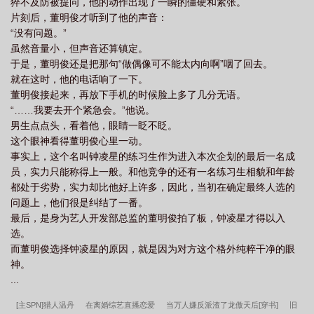
猝不及防被提问，他的动作出现了一瞬的僵硬和紧张。
片刻后，董明俊才听到了他的声音：
“没有问题。”
虽然音量小，但声音还算镇定。
于是，董明俊还是把那句“做偶像可不能太内向啊”咽了回去。
就在这时，他的电话响了一下。
董明俊接起来，再放下手机的时候脸上多了几分无语。
“……我要去开个紧急会。”他说。
男生点点头，看着他，眼睛一眨不眨。
这个眼神看得董明俊心里一动。
事实上，这个名叫钟凌星的练习生作为进入本次企划的最后一名成
员，实力只能称得上一般。和他竞争的还有一名练习生相貌和年龄
都处于劣势，实力却比他好上许多，因此，当初在确定最终人选的
问题上，他们很是纠结了一番。
最后，是身为艺人开发部总监的董明俊拍了板，钟凌星才得以入
选。
而董明俊选择钟凌星的原因，就是因为对方这个格外纯粹干净的眼
神。
...
[主SPN]猎人温丹
在离婚综艺直播恋爱
当万人嫌反派渣了龙傲天后[穿书]
旧