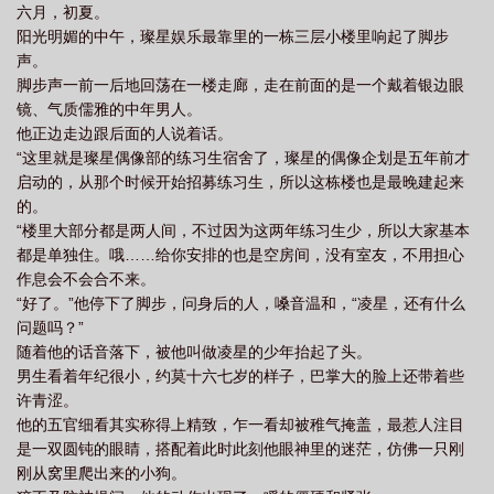
六月，初夏。
换来的却是后来的公司打压、黑粉嘲讽和部分队友亲口说出的“凭什
阳光明媚的中午，璨星娱乐最靠里的一栋三层小楼里响起了脚步
么只有他占尽资源和风头”。 重生后，路柯回忆了一下自己被背
声。
刺的一生：“……” 既然真心注定换不到真心，那么不如干脆没有
脚步声一前一后地回荡在一楼走廊，走在前面的是一个戴着银边眼
开始。 想起上一世临终前亲人痛心的样子，路柯打定了主意不
镜、气质儒雅的中年男人。
再重蹈覆辙。经过综合考量，他决定暂时躺平等待淘汰，然后另谋
他正边走边跟后面的人说着话。
出路。 只是躺着躺着，他发现自己的人气又开始莫名其妙直线
“这里就是璨星偶像部的练习生宿舍了，璨星的偶像企划是五年前才
上升，愣是钉死在了出道位。 路柯：。 眼瞅着出道已成定
启动的，从那个时候开始招募练习生，所以这栋楼也是最晚建起来
局，同时意外得知了某些前世真相的路柯叹了口气。 怎么办
的。
呢。 那就吸取教训，重新书写一个属于他的新奇迹吧。 阅
“楼里大部分都是两人间，不过因为这两年练习生少，所以大家基本
读注意事项： 1.男主定位队长+ace+队内制作人，两世都是队内
都是单独住。哦……给你安排的也是空房间，没有室友，不用担心
核心。 2.两世性格略有偏差。上一世是略带青涩和不足的小队
作息会不会合不来。
长，这一世是冷静和野心兼具的纯种事业批。下定决心改写命运前
“好了。”他停下了脚步，问身后的人，嗓音温和，“凌星，还有什么
会有一段躺平期。 3.两世队友不完全重合，社内选秀，12进
问题吗？”
5。 4.主角中心重度万人迷预警，全员友情向无感情线。 5.
随着他的话音落下，被他叫做凌星的少年抬起了头。
本文无任何原型，会删除所有涉及现实娱乐圈的评论。魔.蝎.小.说
男生看着年纪很小，约莫十六七岁的样子，巴掌大的脸上还带着些
WWW.MOXIEXS.TOP
许青涩。
他的五官细看其实称得上精致，乍一看却被稚气掩盖，最惹人注目
是一双圆钝的眼睛，搭配着此时此刻他眼神里的迷茫，仿佛一只刚
刚从窝里爬出来的小狗。