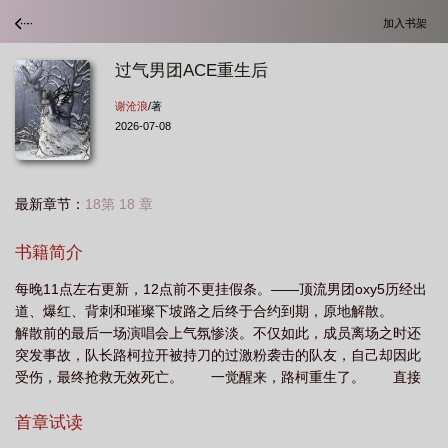
加入书架
过气男团ACE重生后
谢沧浪
/著
2026-07-08
最新章节：
18第 18 章
书籍简介
每晚11点左右更新，12点前不更挂假条。——顶流男团oxy5历经出
道、爆红、背刺和璀璨下坡路之后终于合约到期，原地解散。
解散前的最后一场演唱会上气氛惨淡。不仅如此，成员离场之时还
突发事故，队长路柯拉开被持刀的过激粉袭击的队友，自己却因此
受伤，最终抢救无效死亡。 一觉醒来，路柯重生了。 直接
重生在了oxy5的出道秀录制前一个月。 路柯：……就算是从零
开始，这是不是有点太彻底了 上一世，作为公司培养的当家王
首章试读
牌ace，路柯出道即断层，合约期内作为队长为团付出了无数心力，