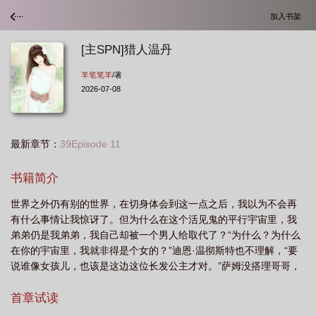
加入书架
[主SPN]猎人温丹
羊笔笔羊
/著
2026-07-08
最新章节：
39Episode 11
书籍简介
世界之外仍有别的世界，在切身体会到这一点之后，我以为不会再
有什么事情让我惊讶了。但为什么在这个活见鬼的平行宇宙里，我
弟弟仍是我弟弟，我自己却被一个男人给取代了？“为什么？为什么
在你的宇宙里，我就非得是个女的？”迪恩·温彻斯特也不理解，“要
说谁像女孩儿，也该是这边这位长发公主才对。”萨姆没搭理哥哥，
只是转头对我说：“迪恩这是过度补偿。这就是为什么别人老把我俩
当成基佬。”***这是一篇邪恶力量的同人，混了犯罪心理，后期也许
首章试读
还会混其他同类型美剧。原创女主，第一人称，无cp亲情向p.s.女主