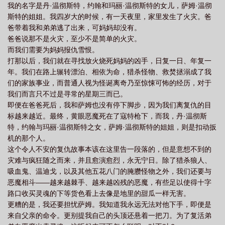
我的名字是丹·温彻斯特，约翰和玛丽·温彻斯特的女儿，萨姆·温彻
没有感情线但有感情史，包括但不限于男人、女人、天使（复
斯特的姐姐。我四岁大的时候，有一天夜里，家里发生了火灾。爸
数），介意勿入魔.蝎.小.说WWW.MOXIEXS.TOP
爸带着我和弟弟逃了出来，可妈妈却没有。
爸爸说那不是火灾，至少不是简单的火灾。
而我们需要为妈妈报仇雪恨。
打那以后，我们就在寻找放火烧死妈妈的凶手，日复一日、年复一
年。我们在路上辗转漂泊、相依为命，猎杀怪物、救焚拯溺成了我
们的家族事业，而普通人视为怪诞离奇乃至惊悚可怖的经历，对于
我们而言只不过是寻常的星期三而已。
即便在爸爸死后，我和萨姆也没有停下脚步，因为我们离复仇的目
标越来越近。最终，黄眼恶魔死在了寇特枪下，而我，丹·温彻斯
特，约翰与玛丽·温彻斯特之女，萨姆·温彻斯特的姐姐，则是扣动扳
机的那个人。
这个令人不安的复仇故事本该在这里告一段落的，但是意想不到的
灾难与疯狂随之而来，并且愈演愈烈，永无宁日。除了猎杀狼人、
吸血鬼、温迪戈，以及其他五花八门的腌臜怪物之外，我们还要与
恶魔相斗——越来越棘手、越来越凶残的恶魔，有些足以使得十字
路口收买灵魂的下等货色看上去像是地里的甜瓜一样无害。
更糟的是，我还要担忧萨姆。我知道我永远无法对他下手，即便是
来自父亲的命令。更别提我自己的头顶还悬着一把刀。为了复活弟