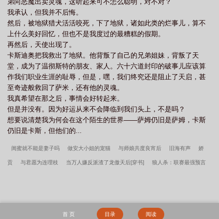
弟向恶魔出卖灵魂，这听起来可不怎么聪明，对不对？
我承认，但我并不后悔。
然后，被地狱猎犬活活咬死，下了地狱，诸如此类的烂事儿，算不
上什么美好回忆，但也不是我度过的最糟糕的假期。
再然后，天使出现了。
卡斯迪奥把我救出了地狱。他背叛了自己的兄弟姐妹，背叛了天
堂，成为了温彻斯特的朋友、家人。六十六道封印的破事儿应该算
作我们职业生涯的耻辱，但是，嘿，我们终究还是阻止了天启，甚
至奇迹般救回了萨米，还有他的灵魂。
我真希望在那之后，事情会好转起来。
但是并没有。因为好运从来不会降临到我们头上，不是吗？
想要说清楚我为何会在这个陌生的世界——萨姆仍旧是萨姆，卡斯
仍旧是卡斯，但他们的...
闺蜜就不能是妻子吗
做安大小姐的宠猫
与师娘共度良宵后
旧海有声
娇
贡
与君愿为连理枝
当万人嫌反派渣了龙傲天后[穿书]
狼人杀：联赛最强预言
家
君不厌食（美食）
夺嫡，但对手是秦皇汉武
米花町的送信使
散仙在凡间
很想家
第三年新婚
在离婚综艺直播恋爱
寄她篱下
明天也是好天气
贵族
学院被抛弃的万人迷
带清冷女主回乡养螃蟹[种田]
从柯学开始的鹅鸭杀游戏
假
首 页
目录
阅读