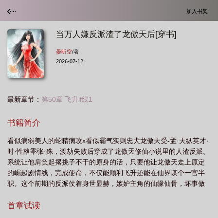
加入书架
当万人嫌反派渣了龙傲天后[穿书]
晏昕空
/著
2026-07-12
最新章节：
第50章 飞升if线1
书籍简介
看似病弱美人的蛇精病攻x看似霸气实则忠犬龙傲天受-孟·天纵英才·
时·性格乖张·殊，渡劫失败后穿成了龙傲天修仙小说里的人渣反派。
系统让他肩负起撂挑子不干的原身的活，只要他让龙傲天走上原定
的崛起剧情线，完成使命，不仅能顺利飞升还能在仙界谋个一官半
职。这个前期的反派仗着身世显赫，嫉妒主角的仙缘仙骨，坏事做
尽，下药致使龙傲天根骨受损，还使劲欺负主角，破了主角的无垢
身，使其一蹶不振多年，后来龙傲天崛起，将他千刀万剐，挫骨扬
首章试读
灰。孟时殊穿过来时正好是下人要“欺负”龙傲天的那日。魔.蝎.小.说