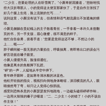
“二少主，您要处理的人在听雪阁了。”小厮卑躬屈膝道，“您吩咐找
WWW.MOXIEXS.TOP
些大汉折辱那人，小的觉得这太便宜那家伙了，于是自作主张找了
好几个腿上生疮，脸上流脓的乞丐……”
说到这里，小厮没有说下去，但表情和语气都流露出不加遮掩的猥
琐。
小厮见侧躺在贵妃榻上的主子散着青丝，一手拿着一本许久未曾翻
页的书，另一手支颔，眉心微蹙，很不满意的样子。
他忙自告奋勇，搓着手道：“您要是觉得这还不够，不然让小的
上……呃——”
脖子瞬间被一股无形的力量掐住，呼吸抽离，将即将出口的误会污
秽言语扼在嗓子眼里。
小厮人缓缓升高，脸涨得通红。
他像是离水的鱼般脚下乱蹬。
“砰”的一声，人猛地从半空中摔下。
青年睁开眼眸，是如寒冬湖水般的冰蓝色。
他松开轻捻的指尖，视线扫向倒地身体蜷缩，涕泪横流的凡人，眼
睛倏然弯了弯，却只让人觉得心惊胆战。
感受到恐怖杀意的小厮瑟瑟发抖地跪地，一边磕头磕得砰砰作响，
一边用火辣辣的嗓子沙哑道：“二、二少主！小的错了！小的不该自
作主张！”