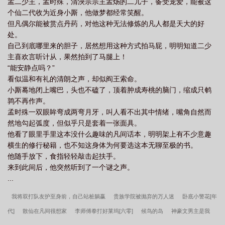
孟二少主，孟时殊，清泱宗宗主孟炀的二儿子，备受宠爱，能被这
个仙二代收为近身小厮，他做梦都经常笑醒。
但凡偶尔能被赏点丹药，对他这种无法修炼的凡人都是天大的好
处。
自己到底哪里来的胆子，居然想用这种方式拍马屁，明明知道二少
主喜欢言听计从，果然拍到了马腿上！
“能安静点吗？”
看似温和有礼的清朗之声，却似阎王索命。
小厮蓦地闭上嘴巴，头也不磕了，顶着肿成寿桃的脑门，缩成只鹌
鹑不再作声。
孟时殊一双眼眸弯成两弯月牙，叫人看不出其中情绪，嘴角自然而
然地勾起弧度，但似乎只是套着一张面具。
他看了眼里手里这本没什么趣味的凡间话本，明明架上有不少意趣
横生的修行秘籍，也不知这身体为何要选这本无聊至极的书。
他随手放下，食指轻轻敲击起扶手。
来到此间后，他突然听到了一个谜之声。
...
我将双打队友护至身前，自己站桩躺赢
贵族学院被抛弃的万人迷
卧底小警花[年
代]
散仙在凡间很想家
李师傅拳打好莱坞[六零]
候鸟的岛
神豪文男主是我