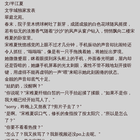
文/半江夏
文学城独家发表
翠庭北苑。
春末，院子里木绣球树吐了新芽，成团成簇的白色花球随风摇摆，
若有似无的淡雅香气随着“沙沙”的风声从窗户钻入，悄悄飘向二楼宋
稚夏的卧室里。
宋稚夏恍惚感觉闭上眼不过才几分钟，手机振动的声音却比闹铃还
令人抓狂，“嗡嗡嗡”，像是有一只手拖拽着她，将她扯出梦境。
她微微蹙眉，眯着眼摸到床头柜上的手机，外面春光明媚，屋内却
还是昏暗的，她嫌手机屏幕的光太刺眼，索性不管不顾地划开接听
键，用虚得不能再虚弱的一声“喂”来昭示她此刻困倦的状态。
金靓的声音却底气十足。
“姑奶奶，没醒啊？”
“你说呢？”宋稚夏纤细白皙的一只手抬起揉了揉眼，“如果不是你，
我大概已经开始骂人了。”
“sorry，昨晚上又熬夜了?剪片子去了？”
“是啊。”宋稚夏叹口气，修长的食指按了按太阳穴，“所以是怎么
了？”
“你要不看看热搜？”
“怎么了？我又挨骂了？我新视频还没po上去呢。”