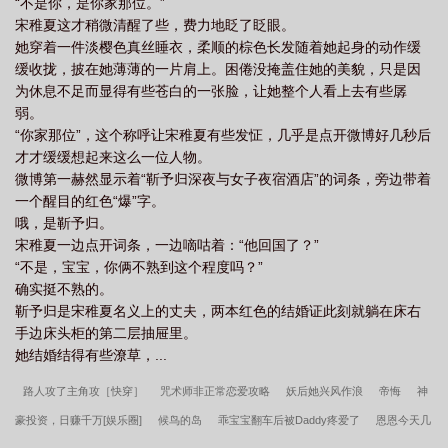
“不是你，是你家那位。”
宋稚夏这才稍微清醒了些，费力地眨了眨眼。
她穿着一件淡樱色真丝睡衣，柔顺的棕色长发随着她起身的动作缓
缓收拢，披在她薄薄的一片肩上。困倦没掩盖住她的美貌，只是因
为休息不足而显得有些苍白的一张脸，让她整个人看上去有些孱
弱。
“你家那位”，这个称呼让宋稚夏有些发怔，几乎是点开微博好几秒后
才才缓缓想起来这么一位人物。
微博第一赫然显示着“靳予归深夜与女子夜宿酒店”的词条，旁边带着
一个醒目的红色“爆”字。
哦，是靳予归。
宋稚夏一边点开词条，一边嘀咕着：“他回国了？”
“不是，宝宝，你俩不熟到这个程度吗？”
确实挺不熟的。
靳予归是宋稚夏名义上的丈夫，两本红色的结婚证此刻就躺在床右
手边床头柜的第二层抽屉里。
她结婚结得有些潦草，...
路人攻了主角攻［快穿］
咒术师非正常恋爱攻略
妖后她兴风作浪
帝悔
神
豪投资，日赚千万[娱乐圈]
候鸟的岛
乖宝宝翻车后被Daddy疼爱了
恩恩今天几