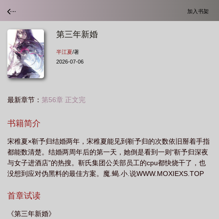
加入书架
第三年新婚
半江夏
/著
2026-07-06
最新章节：
第56章 正文完
书籍简介
宋稚夏×靳予归结婚两年，宋稚夏能见到靳予归的次数依旧掰着手指
都能数清楚。结婚两周年后的第一天，她倒是看到一则“靳予归深夜
与女子进酒店”的热搜。靳氏集团公关部员工的cpu都快烧干了，也
没想到应对伪黑料的最佳方案。魔.蝎.小.说WWW.MOXIEXS.TOP
首章试读
《第三年新婚》