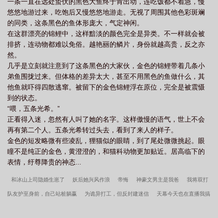
一条一直在远处蛰伏的黑色大鱼终于肯出动，连吃饭都不着急，慢
悠悠地游过来，吃饱后又慢悠悠地游走。无视了周围其他色彩斑斓
的同类，这条黑色的鱼体形庞大，气定神闲。
在这群漂亮的锦鲤中，这样黯淡的颜色完全是异类。不一样就会被
排挤，连动物都难以免俗。越艳丽的鳞片，身份就越高贵，反之亦
然。
几乎是立刻就注意到了这条黑色的大家伙，金色的锦鲤带着几条小
弟鱼围拢过来。但体格的差异太大，甚至不用黑色的鱼做什么，其
他鱼就吓得四散逃窜。被留下的金色锦鲤浮在原位，完全是被震慑
到的状态。
“喂，五条光希。”
正看得入迷，忽然有人叫了她的名字。这样傲慢的语气，世上不会
再有第二个人。五条光希转过头去，看到了来人的样子。
金色的短发略微有些凌乱，狸猫似的眼睛，到了尾处微微挑起。眼
瞳不是纯正的金色，黄澄澄的，和猫科动物更加贴近。居高临下的
表情，纡尊降贵的神态...
和冰山上司隐婚生崽了
妖后她兴风作浪
帝悔
神豪文男主是我爸
我将双打
队友护至身前，自己站桩躺赢
为诡异打工，但反封建迷信
天幕今天也在直播我搞
基建
打败年上男的唯一办法
候鸟的岛
北城婚逾
撬走母亲的前妻O
贝利