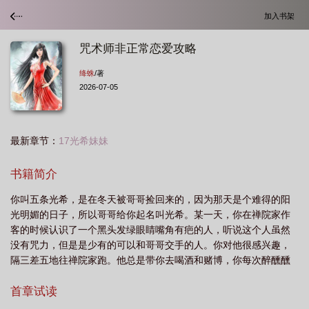
加入书架
咒术师非正常恋爱攻略
绛蛛
/著
2026-07-05
最新章节：
17光希妹妹
书籍简介
你叫五条光希，是在冬天被哥哥捡回来的，因为那天是个难得的阳
光明媚的日子，所以哥哥给你起名叫光希。某一天，你在禅院家作
客的时候认识了一个黑头发绿眼睛嘴角有疤的人，听说这个人虽然
没有咒力，但是是少有的可以和哥哥交手的人。你对他很感兴趣，
隔三差五地往禅院家跑。他总是带你去喝酒和赌博，你每次醉醺醺
地回家，身上都会多一些奇怪的淤痕。你哥哥都还没多说什么，竟
然有人比他更激烈，禅院家那位少爷天天追着你，说什么你太不检
首章试读
点了，他要和你订婚，然后名正言顺的教训你。哥哥很快就发现了