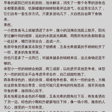
早春的庭院已经生机勃勃，池水解冻，消失了一整个冬季的游鱼也
端倪，为了让你不再出门，他给你请了一位伴读。除了刘海有点怪
全都重新露面。饥肠辘辘的锦鲤朝着岸边游弋，在这里生活久了，
之外，这位伴读非常温柔。因为课业的安排，你们一整天都腻在一
它们自有一套生存方式。只要多游动几下，大自然自会降下食物
起。他总是说一些奇怪的话，还几次三番把来检查教学成果的哥哥
来。
支走。他说你也可以叫他哥哥，因为他和你的哥哥是好朋友。你和
果然。
这位伴读相处得也并不是很久，因为哥哥大发雷霆后辞退了他。百
一小把鱼食马上就被洒进了水中，微小的涟漪在池面上散开。阳光
无聊赖的你只好自己研究术式，结果实操出错，你回到了千年前的
穿过嫩叶间的缝隙，远处的水面波光粼粼。周围所有的鱼都朝着这
平安京时代。在这里你认识了一个有四只眼睛的人，虽然很讨厌但
一处赶来，嘴巴张张合合，连成一片。
是考虑到你总是要回家的，所以你没有和他计较。另一个脑门上有
鱼群夺食的景象莫名取悦了馈赠者，五条光希握紧的手稍稍松开了
一圈奇怪疤痕的人跟他比起来就温柔多了，无聊的时候，你总是去
一些，更多的鱼食滑落。
找他说话。你不知道的是，你走了以后，这两个家伙都找了你很
但也只是多了一点而已，对越来越多的锦鲤来说，这点食物还是不
久。没过多久，你就到了可以婚配的年纪。上门求亲的人意外的
够的。
多，里面还有一些熟悉的面孔。你实在没办法抉择，决定让哥哥帮
体型小一些的锦鲤会抱团，两三成群，以此挤开其他竞争者。体型
你挑一挑。但一向对你非常纵容的哥哥第一次拒绝了你的要求。黑
大一些的则完全不会考虑寻求合作，自己就能吃饱了。
暗之中，哥哥的手落在你的肩头。呼吸压近，他笑的有点轻蔑:“都已
两条青绿色的，彼此依偎，艰难地争抢着。稍大一些的金色，大概
经姓五条了，还在想和别人结婚的事，真是贪心的让人有点生气
在这群鱼里地位尊贵，但也可能只是单纯的性格恶劣，撞开其他鱼
啊。”1.我流小恶魔女主，肉食系坏宝宝惹人爱。2.私设很多，时间
夺食的事，做得得心应手。
线有调整。内含五条家主，夏油老师，禅院时期的天与暴君。ooc预
莫名地看这条金色的不顺眼，五条光希的唇角往下压，将鱼食洒在
警。3.男全洁，兄妹关系存续期间没有爱情。4.女主的术式类似于无
了另一边。棕色的小颗粒扑簌簌地往下掉，像一场小雨。施舍的人
限回档读档。魔.蝎.小.说WWW.MOXIEXS.TOP
无心，接受的一方却有意。