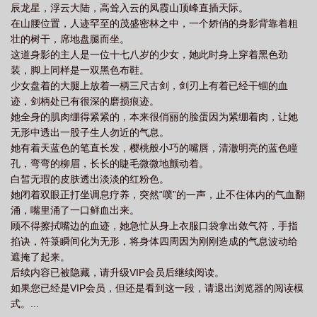
辰龙星，浮云大陆，高耸入云的凤霞山顶峰直插天际。
在山腰位置，人迹罕至的茂盛密林之中，一个娇俏的身影背靠着粗
壮的树干，席地盘腿而坐。
这道身影的主人是一位十七八岁的少女，她此时身上穿着黑色劲
装，脚上同样是一双黑色布鞋。
少女盘着的大腿上放着一柄三尺古剑，剑刃上有着已经干锢的血
迹，剑柄处已有很深的磨损痕迹。
她全身的肌肉绷得紧紧的，本来很俏丽的脸蛋因为紧绷着肉，让她
无形中透出一股子生人勿近的气息。
她有着天蓝色的笔直长发，樱桃般小巧的嘴唇，清澈明亮的蓝色瞳
孔，弯弯的柳眉，长长的睫毛微微地颤动着。
白皙无瑕的皮肤透出淡淡的红粉色。
她闭着双眼正打坐调息疗养，突然“噗”的一声，止不住体内的气血翻
涌，嘴里涌了一口鲜血出来。
顾不得擦拭嘴边的血迹，她急忙从身上衣服口袋拿出敛气符，手指
掐诀，符箓瞬间化为无形，将身体四周因为刚刚造成的气息波动给
遮掩了起来。
后续内容已被隐藏，请升级VIP会员后继续阅读。
如果您已经是VIP会员，但还是看到这一段，请退出浏览器的阅读模
式。...