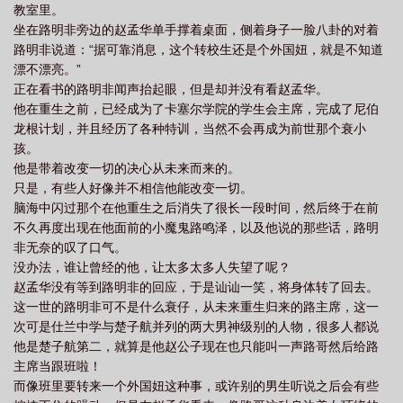
教室里。
坐在路明非旁边的赵孟华单手撑着桌面，侧着身子一脸八卦的对着
路明非说道：“据可靠消息，这个转校生还是个外国妞，就是不知道
漂不漂亮。”
正在看书的路明非闻声抬起眼，但是却并没有看赵孟华。
他在重生之前，已经成为了卡塞尔学院的学生会主席，完成了尼伯
龙根计划，并且经历了各种特训，当然不会再成为前世那个衰小
孩。
他是带着改变一切的决心从未来而来的。
只是，有些人好像并不相信他能改变一切。
脑海中闪过那个在他重生之后消失了很长一段时间，然后终于在前
不久再度出现在他面前的小魔鬼路鸣泽，以及他说的那些话，路明
非无奈的叹了口气。
没办法，谁让曾经的他，让太多太多人失望了呢？
赵孟华没有等到路明非的回应，于是讪讪一笑，将身体转了回去。
这一世的路明非可不是什么衰仔，从未来重生归来的路主席，这一
次可是仕兰中学与楚子航并列的两大男神级别的人物，很多人都说
他是楚子航第二，就算是他赵公子现在也只能叫一声路哥然后给路
主席当跟班啦！
而像班里要转来一个外国妞这种事，或许别的男生听说之后会有些