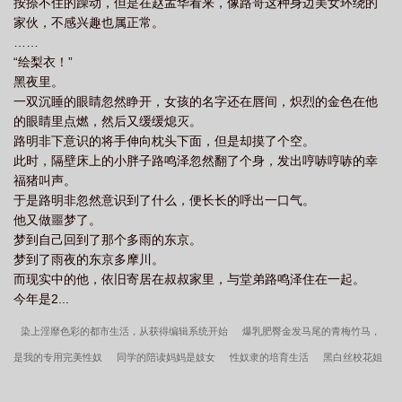
按捺不住的躁动，但是在赵孟华看来，像路哥这种身边美女环绕的
家伙，不感兴趣也属正常。
……
“绘梨衣！”
黑夜里。
一双沉睡的眼睛忽然睁开，女孩的名字还在唇间，炽烈的金色在他
的眼睛里点燃，然后又缓缓熄灭。
路明非下意识的将手伸向枕头下面，但是却摸了个空。
此时，隔壁床上的小胖子路鸣泽忽然翻了个身，发出哼哧哼哧的幸
福猪叫声。
于是路明非忽然意识到了什么，便长长的呼出一口气。
他又做噩梦了。
梦到自己回到了那个多雨的东京。
梦到了雨夜的东京多摩川。
而现实中的他，依旧寄居在叔叔家里，与堂弟路鸣泽住在一起。
今年是2...
染上淫靡色彩的都市生活，从获得编辑系统开始
爆乳肥臀金发马尾的青梅竹马，
是我的专用完美性奴
同学的陪读妈妈是妓女
性奴隶的培育生活
黑白丝校花姐
妹被当成卖淫妓女，被民工五十块钱一晚粗暴轮奸，双双沦为发情肉奴
校园夜色起