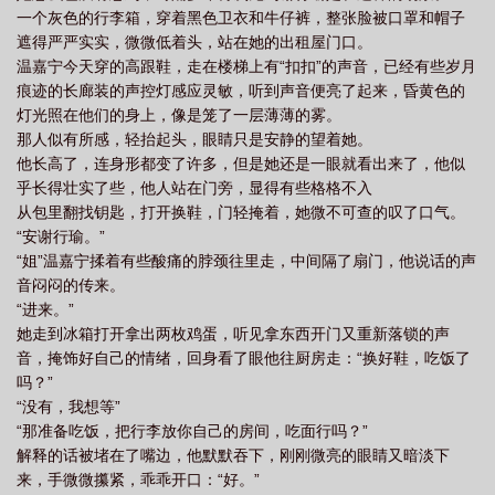
一个灰色的行李箱，穿着黑色卫衣和牛仔裤，整张脸被口罩和帽子
遮得严严实实，微微低着头，站在她的出租屋门口。
温嘉宁今天穿的高跟鞋，走在楼梯上有“扣扣”的声音，已经有些岁月
痕迹的长廊装的声控灯感应灵敏，听到声音便亮了起来，昏黄色的
灯光照在他们的身上，像是笼了一层薄薄的雾。
那人似有所感，轻抬起头，眼睛只是安静的望着她。
他长高了，连身形都变了许多，但是她还是一眼就看出来了，他似
乎长得壮实了些，他人站在门旁，显得有些格格不入
从包里翻找钥匙，打开换鞋，门轻掩着，她微不可查的叹了口气。
“安谢行瑜。”
“姐”温嘉宁揉着有些酸痛的脖颈往里走，中间隔了扇门，他说话的声
音闷闷的传来。
“进来。”
她走到冰箱打开拿出两枚鸡蛋，听见拿东西开门又重新落锁的声
音，掩饰好自己的情绪，回身看了眼他往厨房走：“换好鞋，吃饭了
吗？”
“没有，我想等”
“那准备吃饭，把行李放你自己的房间，吃面行吗？”
解释的话被堵在了嘴边，他默默吞下，刚刚微亮的眼睛又暗淡下
来，手微微攥紧，乖乖开口：“好。”