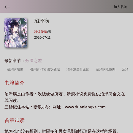
加入书架
沼泽病
没饭硬做
/著
2026-07-11
最新章节：
分厘之差
沼泽病姐弟
沼泽病 作者没饭硬做
沼泽热是什么病
沼泽病笔趣阁
沼泽
病 没饭硬做
沼泽病毒小马
沼泽病po
沼泽病(姐弟骨)免费阅读
沼泽病
书籍简介
po 全文
沼泽病是由作者：没饭硬做所著，断浪小说免费提供沼泽病全文在
线阅读。
三秒记住本站：断浪小说 网址：www.duanlangxs.com
首章试读
她怎么也没有想到，时隔多年再次见到谢行瑜是在这样的场景。