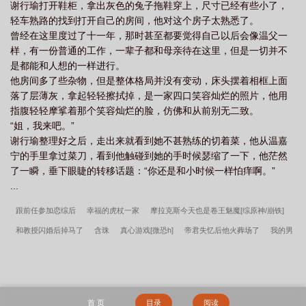
谢行瑜打开鞋柜，拿出灰色的兔子拖鞋穿上，尺寸已经有些小了，
轻车熟路的找到打开自己的房间，他对这个房子太熟悉了。
曾经在这里度过了十一年，那时甚至都要觉得自己以后会像温父一
样，有一份普通的工作，一辈子都和母亲待在这里，但是一切并不
是都能和人想的一样进行。
他房间多了些杂物，但是整体格局并没有变动，床头摆着相框上面
落了层薄灰，拿起轻轻擦拭掉，是一家四口笑容灿烂的照片，他用
指腹轻轻摩挲着那个笑容灿烂的脸，仿佛和从前别无二致。
“姐，我来吧。”
谢行瑜整理好之后，走出来就看到她不甚熟练的切着菜，他从温嘉
宁的手里拿过菜刀，看到他触碰到她的手时候瑟缩了一下，他茫然
了一瞬，垂下眼睫的转移话题：“你还是和小时候一样怕痒啊。”
...
跟前任参加恋综后
幸福的虎杖一家
摩拉克斯今天也是卷王魅魔[综原神/崩铁]
和教授闪婚后掉马了
含珠
真心游戏[微恐h]
帝君失忆后他火葬场了
我的男
友不可能是绿茶
辞世经年
失忆后和阴湿绿茶夫君he了
为了小樱，我成为锅
影
海王兄妹今天掉馬了嗎？
修仙真不是人干的事
癫狂救世主
师兄邀我飞升
但我要下乡支农
[综英美]韦恩，但是御兽训练家
朕那失忆的白月光
玩游戏玩出
首 页
目录
阅读