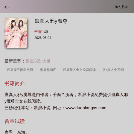
加入书架
蛊真人邪y魔尊
千面兰
/著
2026-06-04
最新章节：
第226章 大婚
邪蛊魔三部曲电影
魔蛊邪顺序
邪蛊商人全文免费阅读
蛊z真人免费阅
读
蛊邪魔三部曲
蛊魔邪三部曲简介
邪蛊魔
蛊魔邪三部曲观影顺
书籍简介
序
邪魔蛊顺序
电影邪蛊魔有几部
邪魔蛊哪部最恐怖
蛊真人邪y魔尊是由作者：千面兰所著，断浪小说免费提供蛊真人邪
y魔尊全文在线阅读。
三秒记住本站：断浪小说 网址：www.duanlangxs.com
首章试读
蛊界，东海。