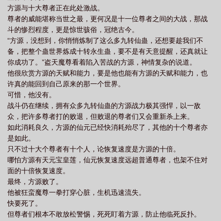
方源与十大尊者正在此处激战。
尊者的威能堪称当世之最，更何况是十一位尊者之间的大战，那战
斗的惨烈程度，更是惊世骇俗，冠绝古今。
“方源，没想到，你悄悄炼制了这么多九转仙蛊，还想要趁我们不
备，把整个蛊世界炼成十转永生蛊，要不是有天意提醒，还真就让
你成功了。”盗天魔尊看着陷入苦战的方源，神情复杂的说道。
他很欣赏方源的天赋和能力，要是他也能有方源的天赋和能力，也
许真的能回到自己原来的那一个世界。
可惜，他没有。
战斗仍在继续，拥有众多九转仙蛊的方源战力极其强悍，以一敌
众，把许多尊者打的败退，但败退的尊者们又会重新杀上来。
如此消耗良久，方源的仙元已经快消耗殆尽了，其他的十个尊者亦
是如此。
只不过十大个尊者有十个人，论恢复速度是方源的十倍。
哪怕方源有天元宝皇莲，仙元恢复速度远超普通尊者，也架不住对
面的十倍恢复速度。
最终，方源败了。
他被狂蛮魔尊一拳打穿心脏，生机迅速流失。
快要死了。
但尊者们根本不敢放松警惕，死死盯着方源，防止他临死反扑。