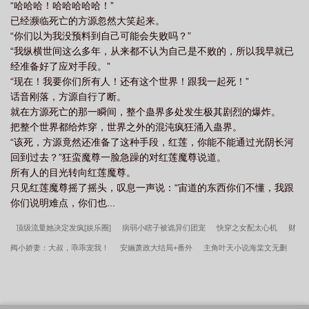
“哈哈哈！哈哈哈哈哈！”
已经濒临死亡的方源忽然大笑起来。
“你们以为我没预料到自己可能会失败吗？”
“我纵横世间这么多年，从来都不认为自己是不败的，所以我早就已
经准备好了应对手段。”
“现在！我要你们所有人！还有这个世界！跟我一起死！”
话音刚落，方源自行了断。
就在方源死亡的那一瞬间，整个蛊界多处发生极其剧烈的爆炸。
把整个世界都给炸穿，世界之外的混沌疯狂涌入蛊界。
“该死，方源竟然还准备了这种手段，红莲，你能不能通过光阴长河
回到过去？”狂蛮魔尊一脸急躁的对红莲魔尊说道。
所有人的目光转向红莲魔尊。
只见红莲魔尊摇了摇头，叹息一声说：“宙道的东西你们不懂，我跟
你们说明难点，你们也...
顶级流量她决定发疯[娱乐圈]
病弱小瞎子被诡异们团宠
快穿之女配太心机
财
阀小娇妻：大叔，乖乖宠我！
安婳萧政大结局+番外
主角叶天小说海棠文无删
节
县太爷与杀猪刀
八零首长不追了带崽离婚真香姜依陆云骁全文无删减
主角
安婳萧政小说无弹窗
林玉瑶傅怀义陆江庭大结局+番外
笨蛋王妃手撕be剧本
和
护士后妈生活的日子叶天番外+大结局
进阶联姻
安婳萧政穿书年代炮灰原配携崽