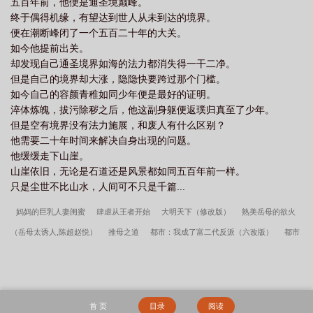
五百年前，他便是通圣境巅峰。
终于偶得机缘，有望达到世人从未到达的境界。
便在潮断峰闭了一个五百二十年的大关。
如今他提前出关。
却发现自己通圣境界如海的法力都消失得一干二净。
但是自己的境界却大涨，隐隐快要跨过那个门槛。
如今自己的容颜青稚如同少年便是最好的证明。
淬体炼魄，拔污除秽之后，他这副身躯便返璞归真至了少年。
但是空有境界没有法力施展，和废人有什么区别？
他需要二十年时间来解决自身出现的问题。
他缓缓走下山崖。
山崖依旧，无论是石道还是风景都如同五百年前一样。
只是尘世不比山水，人间可不只是千篇...
妈妈的巨乳人妻闺蜜
肆虐从王者开始
大明天下（修改版）
熟美岳母的欲火
（岳母太诱人,陈超赵悦）
推母之道
都市：我成了富二代反派（六改版）
都市
偷心龙爪手
擒仙记
末世了，身边全是女丧尸
乱伦豪门杨家
签到女角色
穿越风流之情深深雨蒙蒙（穿越风云录）
流氓大亨
欲恋
修仙之后宫越大我
越强
都市美艳后宫
娱乐之我是大渣男
十国千娇（三改精校加料版）
优穴攻
首 页
目录
阅读