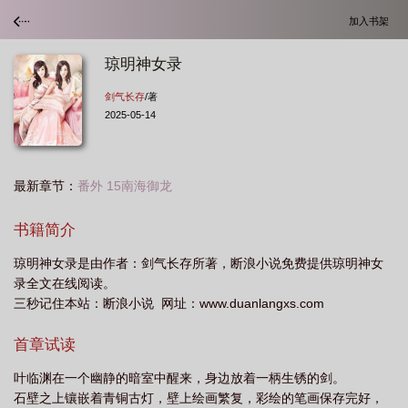
加入书架
琼明神女录
剑气长存
/著
2025-05-14
最新章节：
番外 15南海御龙
书籍简介
琼明神女录是由作者：剑气长存所著，断浪小说免费提供琼明神女
录全文在线阅读。
三秒记住本站：断浪小说 网址：www.duanlangxs.com
首章试读
叶临渊在一个幽静的暗室中醒来，身边放着一柄生锈的剑。
石壁之上镶嵌着青铜古灯，壁上绘画繁复，彩绘的笔画保存完好，