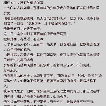
栩栩如生，没有丝毫的剥落。
一袭白衣古静如素，那张年轻的少年脸庞在昏暗的石室间清秀如同
少女。
他看着那柄锈迹斑斑，毫无灵气的古朴长剑，默然许久，他终于幽
幽叹了一口气：“临渊羡鱼，终于被深渊吞噬了。”
他推开石门，走进了光里。
这一日，这个尘封了五百年的府邸终于洞开。
微风扑面，有些涩，有些冷。
万水依山渐入心怀，五百年一场大梦，他恍然初醒，默默领会着这
五百年闭关的感悟。
山峰很高，高耸入云，耳畔可闻鸟语，也可以听到飞瀑溪流漱雪碎
玉般穿过云雾的声音。
少年看着石壁间飞泄而出的溪水，看着白云深深，不知何处。
若有所思。
他看着自己的双手，无奈地笑了笑：“修道五百年，尽付水云间？”说
完这句话，他开始不停咳嗦，咳嗦声在寂静的山谷中显得格格不
入。
咳嗦许久之后，他终于擡头望向云层掩映之间的青山，那是潮断峰
的母峰，相比子峰更为巍峨高耸，孤绝苍翠。
他的目光有些狂热，有些茫然，有些不甘，最后竟然有些害怕。