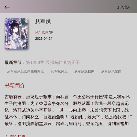
加入书架
从军赋
风尘落雨
/著
2026-04-24
最新章节：
第1268章 兵强马壮者为天子
从军赋风尘落雨免费阅读
从军赋风尘
从军赋纵横网
从军赋风尘雨
落
从军赋介绍
从军赋作者介绍
从军赋全文免费阅读最新章节
从军赋打
书籍简介
一税种
从军赋风尘雨落陈羽
从军赋贴吧
从军赋最新章节免费阅读
从军
古语有云，潜龙起于微末；而我言，帝王必出于行伍!本是大将军私
赋全文免费阅读最新章节更新时间
荡子从军赋
从军赋纵横
从军赋全文原
生子的洛羽，为了替母亲争夺名分，毅然从军！靠着一段穿越者记
文
从军赋最新章节
从军赋风成雨落最新章节
从军赋免费阅读
从军赋风
忆，洛羽从边关小卒开始，一步一步向上爬！未曾想天下七国，战
尘落雨
从军赋 第27章
从军赋 第29章
从军赋在线阅读
从军赋
乱不休，门阀林立，百姓如刍狗！“既如此，这天下，还是给我吧！”
最终，洛羽搅弄朝堂风云、踏碎万里山河，登顶九五。待到皇袍加
TXT
从军赋笔趣阁免费阅读
从军赋、洛羽
从军赋原文
从军赋风尘雨落
身时，黑甲玄旗满天下...
txt全集
从军赋免费
从军赋在线观看
从军赋洛羽
从军赋全文免费阅