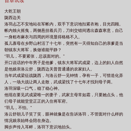
首章试读
读
从军赋笔趣阁
大乾王朝
陇西边关
洛羽忐忑不安地站在军帐内，双手下意识地扣紧衣袍，目光四顾。
帐内烛火摇曳，两侧悬挂着兵刃，刀剑交错间透出森森寒意，自己
一身粗布麻衣与四周的环境显得格格不入。
孤儿寡母在乡野山村活了十七年，突然有一天得知自己的亲爹是当
朝镇东大将军，换做谁能平静？
“羽儿，不要紧张，总该面对的。”
开口说话的中年男子是他爹，镇东大将军武成梁，边上的妇人自然
是他娘亲洛云舒，陇西边关普普通通的农家妇人。
当年武成梁征战陇西，与洛云舒一见钟情，孕有一子，可惜造化弄
人，一场大战让两人走散，武成梁找了十七年才找到母子两。
洛羽深吸一口气，稳了稳心神。
他现在要见武成梁唯一的妻子，武家主母常如霜，只要她点头，他
们母子就能堂堂正正的入住将军府。
“羽儿，不怕。”
洛云舒朝儿子笑了笑，眼神就像是在告诉洛羽，不管面对什么样的
情况娘亲始终会陪在身边。
脚步声传入耳畔，洛羽下意识地抬头。