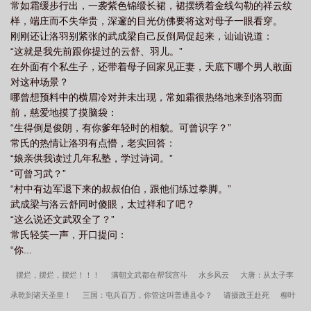
常如霜缓步行出，一袭紫色锦缎长裙，裙摆绣着金线勾勒的祥云纹
样，端庄而不失华贵，深邃的目光仿佛要将这对母子一眼看穿。
刚刚还让洛羽别紧张的武成梁自己反倒局促起来，讪讪说道：
“这就是我先前跟你提过的云舒、羽儿。”
在外面有个私生子，还带着母子回家见正妻，天底下哪个男人敢面
对这种场景？
哪曾想预料中的横眉冷对并未出现，常如霜很热络地来到洛羽面
前，慈爱地摸了摸脑袋：
“生得倒是俊朗，有你爹年轻时的相貌。可曾识字？”
常氏的热情让洛羽有点懵，老实回答：
“娘亲供我读过几年私塾，学过诗词。”
“可曾习武？”
“村中有边军退下来的叔叔伯伯，跟他们练过拳脚。”
武成梁与洛云舒同时傻眼，太过祥和了吧？
“这么说还文武双全了？”
常氏轻笑一声，开口提问：
“你...
摆烂，摆烂，摆烂！！！
满朝文武都在帮我宫斗
水乡风云
大唐：从太子李
承乾到诸天圣皇！
三国：屯兵百万，你管这叫普通县令？
请摄政王赴死
柳叶