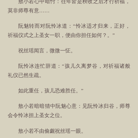
敖小若心中暗忖：往年皆是秋收之后才行祈福，
莫非师尊有意……
阮魅转而对阮怜冰道：“怜冰适才归来，正好，
祈福仪式之上圣女一职，便由你担任如何？。”
祝丝瑶闻言，微微一怔。
阮怜冰连忙辞道：“孩儿久离梦谷，对祈福诸般
礼仪已然生疏。
如此重任，孩儿恐难胜任。”
敖小若暗暗猜中阮魅心意：见阮怜冰归谷，师尊
会令怜冰担上圣女之位。
敖小若不由偷觑祝丝瑶一眼。