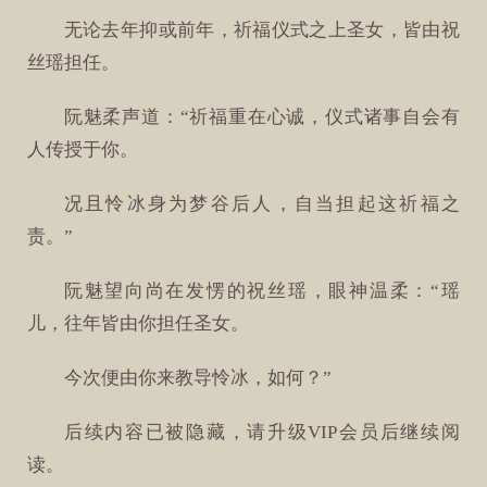
无论去年抑或前年，祈福仪式之上圣女，皆由祝
丝瑶担任。
阮魅柔声道：“祈福重在心诚，仪式诸事自会有
人传授于你。
况且怜冰身为梦谷后人，自当担起这祈福之
责。”
阮魅望向尚在发愣的祝丝瑶，眼神温柔：“瑶
儿，往年皆由你担任圣女。
今次便由你来教导怜冰，如何？”
后续内容已被隐藏，请升级VIP会员后继续阅
读。