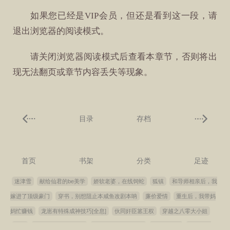
如果您已经是VIP会员，但还是看到这一段，请
退出浏览器的阅读模式。
请关闭浏览器阅读模式后查看本章节，否则将出
现无法翻页或章节内容丢失等现象。
目录
存档
首页
书架
分类
足迹
迷津雪
献给仙君的be美学
娇软老婆，在线饲蛇
狐镇
和导师相亲后，我
嫁进了顶级豪门
穿书，别想阻止本咸鱼改剧本呐
廉价爱情
重生后，我带妈
妈忙赚钱
龙崽有特殊成神技巧[全息]
伙同奸臣篡王权
穿越之八零大小姐
绿仙
可爱侵略性研究报告
龙傲天的反派小师妹
烟雨湿黄昏
公主的野