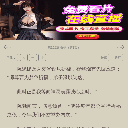
第132章 祈福（第1页）
字体：
大
中
小
护眼
关灯
阮魅提及为梦谷设坛祈福，祝丝瑶首先回应道：
“师尊要为梦谷祈福，弟子深以为然。
此时正是我等向神灵表露诚心之时。”
阮魅闻言，满意颔首：“梦谷每年都会举行祈福
之仪，今年我们不妨举办两次。”