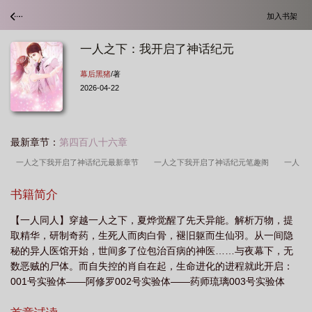
加入书架
一人之下：我开启了神话纪元
幕后黑猪
/著
2026-04-22
最新章节：
第四百八十六章
一人之下我开启了神话纪元最新章节
一人之下我开启了神话纪元笔趣阁
一人
之下我开启了神话纪元免费阅读
一人之下之开局扮演晓组织
一人之下我开启了
书籍简介
神话纪元在线阅读
一人之下我开启了神话纪元作者幕后黑猪
一人之下我开启了
【一人同人】穿越一人之下，夏烨觉醒了先天异能。解析万物，提
神话纪元TXT
一人之下我开启了神话纪元笔趣阁免费阅读
一人之下我开启了神
取精华，研制奇药，生死人而肉白骨，褪旧躯而生仙羽。从一间隐
话纪元百度百科
一人之下之开局夏禾
一人之下我开启了神话纪元幕后黑
秘的异人医馆开始，世间多了位包治百病的神医……与夜幕下，无
猪
一人之下我开启了神话纪元 TXT
一人之下我开启了神话纪元
一人之下
数恶贼的尸体。而自失控的肖自在起，生命进化的进程就此开启：
001号实验体——阿修罗002号实验体——药师琉璃003号实验体
开始神级选择
一人之下神机百炼
一人之下我开启了神话纪元免费
一人之下
——青丘女帝……数不清的传说临尘，仙神现迹！在一次次的试验
我开启了神话纪元目录