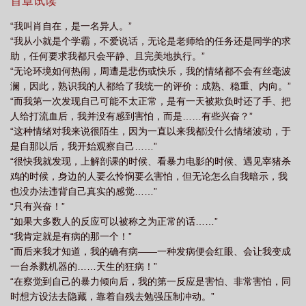
里，夏烨掌握了通天之秘，经历一次次蜕变，将人间化作神境。“诸
首章试读
位，舍弃那旧皮囊吧，与我一同迎接新纪元的降临！”PS：【幕后
“我叫肖自在，是一名异人。”
流】【人造神话】【举世飞升】
“我从小就是个学霸，不爱说话，无论是老师给的任务还是同学的求
助，任何要求我都只会平静、且完美地执行。”
“无论环境如何热闹，周遭是悲伤或快乐，我的情绪都不会有丝毫波
澜，因此，熟识我的人都给了我统一的评价：成熟、稳重、内向。”
“而我第一次发现自己可能不太正常，是有一天被欺负时还了手、把
人给打流血后，我并没有感到害怕，而是……有些兴奋？”
“这种情绪对我来说很陌生，因为一直以来我都没什么情绪波动，于
是自那以后，我开始观察自己……”
“很快我就发现，上解剖课的时候、看暴力电影的时候、遇见宰猪杀
鸡的时候，身边的人要么怜悯要么害怕，但无论怎么自我暗示，我
也没办法违背自己真实的感觉……”
“只有兴奋！”
“如果大多数人的反应可以被称之为正常的话……”
“我肯定就是有病的那一个！”
“而后来我才知道，我的确有病——一种发病便会红眼、会让我变成
一台杀戮机器的……天生的狂病！”
“在察觉到自己的暴力倾向后，我的第一反应是害怕、非常害怕，同
时想方设法去隐藏，靠着自残去勉强压制冲动。”