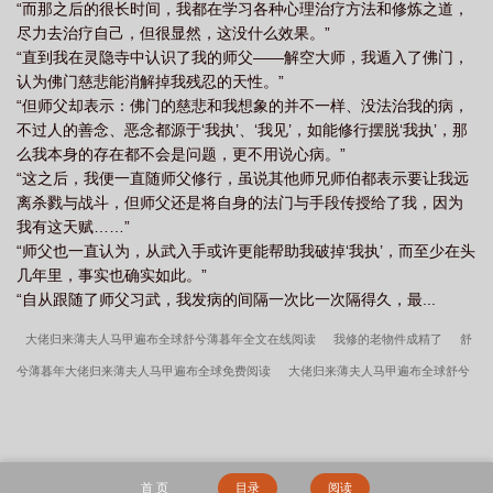
“而那之后的很长时间，我都在学习各种心理治疗方法和修炼之道，
尽力去治疗自己，但很显然，这没什么效果。”
“直到我在灵隐寺中认识了我的师父——解空大师，我遁入了佛门，
认为佛门慈悲能消解掉我残忍的天性。”
“但师父却表示：佛门的慈悲和我想象的并不一样、没法治我的病，
不过人的善念、恶念都源于‘我执’、‘我见’，如能修行摆脱‘我执’，那
么我本身的存在都不会是问题，更不用说心病。”
“这之后，我便一直随师父修行，虽说其他师兄师伯都表示要让我远
离杀戮与战斗，但师父还是将自身的法门与手段传授给了我，因为
我有这天赋……”
“师父也一直认为，从武入手或许更能帮助我破掉‘我执’，而至少在头
几年里，事实也确实如此。”
“自从跟随了师父习武，我发病的间隔一次比一次隔得久，最...
大佬归来薄夫人马甲遍布全球舒兮薄暮年全文在线阅读
我修的老物件成精了
舒
兮薄暮年大佬归来薄夫人马甲遍布全球免费阅读
大佬归来薄夫人马甲遍布全球舒兮
薄暮年全文阅读
亲爱的小孩（母子h）
大佬归来薄夫人马甲遍布全球舒兮薄暮年
目录
被觊觎的她(废土 np)
优胜劣汰
大佬归来薄夫人马甲遍布全球舒兮薄暮年
最新更新章节免费阅读
大佬归来薄夫人马甲遍布全球舒兮薄暮年全文无删减阅读
首 页
目录
阅读