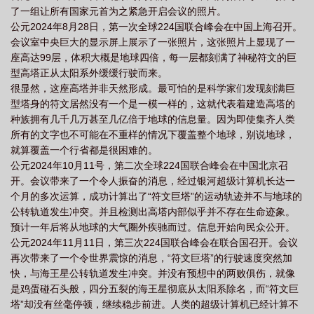
了一组让所有国家元首为之紧急开启会议的照片。
公元2024年8月28日，第一次全球224国联合峰会在中国上海召开。
会议室中央巨大的显示屏上展示了一张照片，这张照片上显现了一
座高达99层，体积大概是地球四倍，每一层都刻满了神秘符文的巨
型高塔正从太阳系外缓缓行驶而来。
很显然，这座高塔并非天然形成。最可怕的是科学家们发现刻满巨
型塔身的符文居然没有一个是一模一样的，这就代表着建造高塔的
种族拥有几千几万甚至几亿倍于地球的信息量。因为即使集齐人类
所有的文字也不可能在不重样的情况下覆盖整个地球，别说地球，
就算覆盖一个行省都是很困难的。
公元2024年10月11号，第二次全球224国联合峰会在中国北京召
开。会议带来了一个令人振奋的消息，经过银河超级计算机长达一
个月的多次运算，成功计算出了“符文巨塔”的运动轨迹并不与地球的
公转轨道发生冲突。并且检测出高塔内部似乎并不存在生命迹象。
预计一年后将从地球的大气圈外疾驰而过。信息开始向民众公开。
公元2024年11月11日，第三次224国联合峰会在联合国召开。会议
再次带来了一个令世界震惊的消息，“符文巨塔”的行驶速度突然加
快，与海王星公转轨道发生冲突。并没有预想中的两败俱伤，就像
是鸡蛋碰石头般，四分五裂的海王星彻底从太阳系除名，而“符文巨
塔”却没有丝毫停顿，继续稳步前进。人类的超级计算机已经计算不