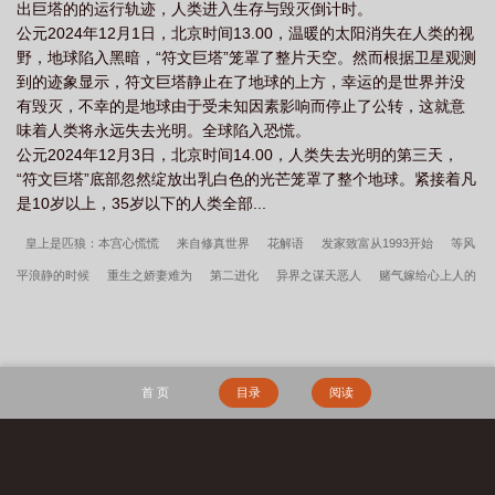
出巨塔的的运行轨迹，人类进入生存与毁灭倒计时。
公元2024年12月1日，北京时间13.00，温暖的太阳消失在人类的视
野，地球陷入黑暗，“符文巨塔”笼罩了整片天空。然而根据卫星观测
到的迹象显示，符文巨塔静止在了地球的上方，幸运的是世界并没
有毁灭，不幸的是地球由于受未知因素影响而停止了公转，这就意
味着人类将永远失去光明。全球陷入恐慌。
公元2024年12月3日，北京时间14.00，人类失去光明的第三天，
“符文巨塔”底部忽然绽放出乳白色的光芒笼罩了整个地球。紧接着凡
是10岁以上，35岁以下的人类全部...
皇上是匹狼：本宫心慌慌
来自修真世界
花解语
发家致富从1993开始
等风
平浪静的时候
重生之娇妻难为
第二进化
异界之谋天恶人
赌气嫁给心上人的
堂哥，我一胎生三宝
概念生命
都市之至尊龙帝
总裁的秘密情人
天尊战神
天道方程式
昆仑卿
完美世界
巫师之灾
专业治渣[快穿]
武侠之麟动九
天
红楼之宠妃
主角简柠霍庭州沈宴臣最新章节
简柠霍庭州沈宴臣霍总高调官
首 页
目录
阅读
宣哥哥们肠子都悔青了笔趣阁最新章节
主角乐昭陈景时最新章节
傅含璎秦烈杖毙
而亡娘娘重生宠冠六宫笔趣阁最新章节
霍总高调官宣哥哥们肠子都悔青了简柠霍庭
州沈宴臣大结局+番外
许轻颜裴景川婆家偷听心声换亲世子妃成团宠笔趣阁最新章