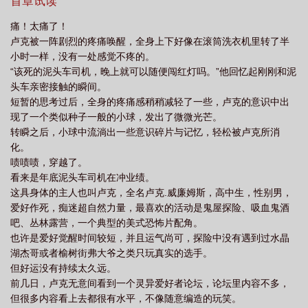
啊喂！;;;;单女主不后宫不虐主，没有太多阴矛诡计，特别是自己人
首章试读
搞事（主要是作者脑子不够）
痛！太痛了！
卢克被一阵剧烈的疼痛唤醒，全身上下好像在滚筒洗衣机里转了半
小时一样，没有一处感觉不疼的。
“该死的泥头车司机，晚上就可以随便闯红灯吗。”他回忆起刚刚和泥
头车亲密接触的瞬间。
短暂的思考过后，全身的疼痛感稍稍减轻了一些，卢克的意识中出
现了一个类似种子一般的小球，发出了微微光芒。
转瞬之后，小球中流淌出一些意识碎片与记忆，轻松被卢克所消
化。
啧啧啧，穿越了。
看来是年底泥头车司机在冲业绩。
这具身体的主人也叫卢克，全名卢克.威廉姆斯，高中生，性别男，
爱好作死，痴迷超自然力量，最喜欢的活动是鬼屋探险、吸血鬼酒
吧、丛林露营，一个典型的美式恐怖片配角。
也许是爱好觉醒时间较短，并且运气尚可，探险中没有遇到过水晶
湖杰哥或者榆树街弗大爷之类只玩真实的选手。
但好运没有持续太久远。
前几日，卢克无意间看到一个灵异爱好者论坛，论坛里内容不多，
但很多内容看上去都很有水平，不像随意编造的玩笑。