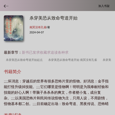
加入书架
杀穿美恐从致命弯道开始
南冥没有孔雀
/著
2024-04-07
最新章节：
新书已发求收藏求追读各种求
杀穿美恐从致命弯道开始起点
杀穿美恐从致命弯道开始 南冥没有孔雀
杀穿美
恐从致命弯道开始洪都中学
杀穿美恐从致命弯道开始无防盗
诸天从致命弯道制
书籍简介
霸美恐世界
杀穿美恐从致命弯道开始123读
杀穿美恐从致命弯道开始最新章
;;;;坏消息：穿越后的世界有很多恐怖片里的怪物。好消息：金手指
节
杀穿美恐从致命弯道开始免费观看
杀穿美恐从致命弯道开始请
杀穿美恐
能打怪升级掉技能。;;;;它们哪里是怪物啊！明明是为我奉献经验和
从致命弯道开始作者南冥没有孔雀
杀穿美恐从致命弯道开始笔趣阁
杀穿美恐从
技能的好心人啊！带脑子杀杀杀的爽文，作者梗小鬼，成分复
致命弯道开始 免费
杀穿美恐从致命弯道开始无错
穿越到美恐的
杀穿美恐
杂。;;;;以美国恐怖片和民间传说怪物为主，只用人设，不用剧情，
怪物基本都二创。;;;;目前确定出场：致命弯道、黑夜传说、恐怖蜡
从致命弯道开始TXT
杀穿美恐从致命弯道开始免费
穿越到美恐
杀穿美恐从
像馆、糖果人、瘦长鬼影、猪头屠夫等等~林中小屋要等发育到后期
致命弯道开始无错版