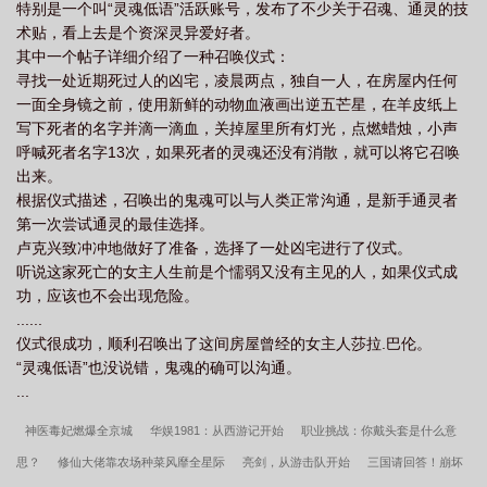
特别是一个叫“灵魂低语”活跃账号，发布了不少关于召魂、通灵的技
术贴，看上去是个资深灵异爱好者。
其中一个帖子详细介绍了一种召唤仪式：
寻找一处近期死过人的凶宅，凌晨两点，独自一人，在房屋内任何
一面全身镜之前，使用新鲜的动物血液画出逆五芒星，在羊皮纸上
写下死者的名字并滴一滴血，关掉屋里所有灯光，点燃蜡烛，小声
呼喊死者名字13次，如果死者的灵魂还没有消散，就可以将它召唤
出来。
根据仪式描述，召唤出的鬼魂可以与人类正常沟通，是新手通灵者
第一次尝试通灵的最佳选择。
卢克兴致冲冲地做好了准备，选择了一处凶宅进行了仪式。
听说这家死亡的女主人生前是个懦弱又没有主见的人，如果仪式成
功，应该也不会出现危险。
......
仪式很成功，顺利召唤出了这间房屋曾经的女主人莎拉.巴伦。
“灵魂低语”也没说错，鬼魂的确可以沟通。
...
神医毒妃燃爆全京城
华娱1981：从西游记开始
职业挑战：你戴头套是什么意
思？
修仙大佬靠农场种菜风靡全星际
亮剑，从游击队开始
三国请回答！崩坏