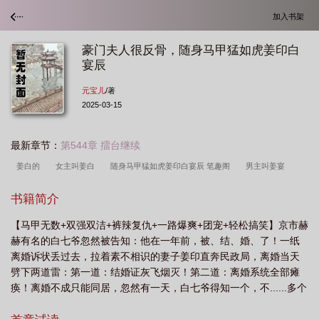
加入书架
豪门夫人很反骨，随身马甲猛如虎姜印白
宴辰
元宝儿
/著
2025-03-15
最新章节：
第544章 擂台继续
姜白的
女主叫姜白
随身马甲猛如虎姜印白宴辰 笔趣阁
男主叫姜宴
的
女主姜白
姜白
书籍简介
【马甲无数+双强双洁+裤辣复仇+一路爆爽+团宠+轻松搞笑】京市赫
赫有名的白七爷忽然被告知：他在一年前，被、结、婚、了！一纸
离婚诉状丢过去，拉着素不相识的妻子姜印直奔民政局，离婚当天
劈下两道雷：第一道：结婚证灰飞烟灭！第二道：离婚系统全部瘫
痪！离婚不成只能同居，忽然有一天，白七爷得知一个，不......多个
秘密。苦心寻找的鬼医十三针是自家夫人！想高薪聘请的黑客ZERO